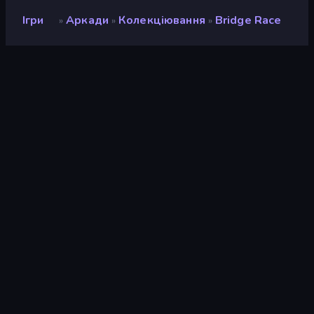
Ігри
Аркади
Колекціювання
Bridge Race
»
»
»
Bridge Race
Рейтинг
8,7
(
на основі останніх 6 місяців
)
Звільнений
грудень 2024 р.
Останнє оновлення
травень 2025 р.
Ігровий двигун
Unity 2022
Платформи
Браузер (комп'ютер,
мобільний телефон,
планшет), Додаток
CrazyGames (iOS, Android),
App Store (Android)
Орієнтація
Пейзаж / Портрет