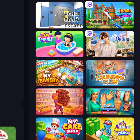
Vault Room Escape
Home Makeover Cleaning Game
Spa Empire
My Dating Empire
My bakery
Laundry Rush
Candy Packing Store
Hospital Surgeon: Doctor's Game