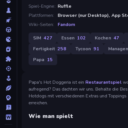
Spiel-Engine
Ruffle
Plattformen
Browser (nur Desktop), App Sto
Wiki-Seiten
Fandom
SIM
427
Essen
102
Kochen
47
Fertigkeit
258
Tycoon
91
Manage
Papa
15
Papa's Hot Doggeria ist ein
Restaurantspiel
wo 
aufregend? Das dachten wir uns. Behalte die Best
Hotdogs mit verschiedenen Extras und Toppings 
erreichen.
Wie man spielt