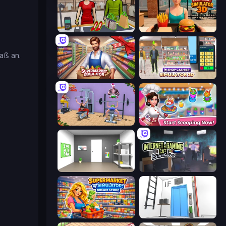
Shop Master 3D
Burger Restaurant Simulator 3D
aß an.
Supermarkt Simulator: Store Manager
Shop Cashier Simulator 3D
Gym Simulator 2024
Ice Cream Fever: Cooking Game
Paint Room Escape
Internet and Gaming Cafe Simulator
Supermarket Simulator: Dream Store
Elevator Room Escape