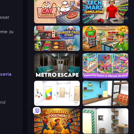
owser
Cat Snack Bar
Tech Mart Simulator
eme zu
Burger Cafe Story ASMR Cooking
Supermarket Simulator: Desert
seria
.
Metro Escape
Mom's Diary 2
ind
Mirror Room Escape
Game Cafe Escape
Supermarket Together
Machine Room Escape