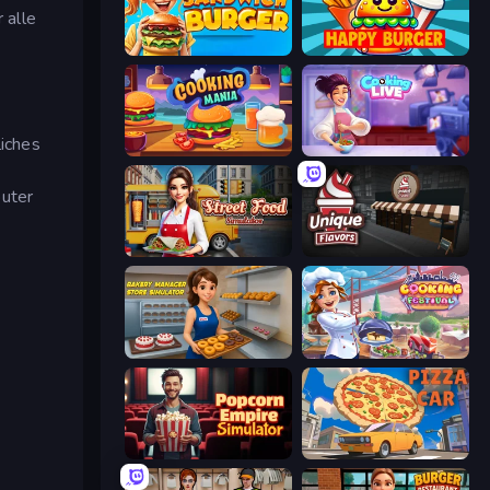
 alle
Sandwich Burger
Happy Burger
liches
Cooking Mania
Cooking Live
puter
Street Food Simulator
Unique Flavors
Bakery Manager: Store Simulator
Cooking Festival
Popcorn Empire Simulator
Pizza Car