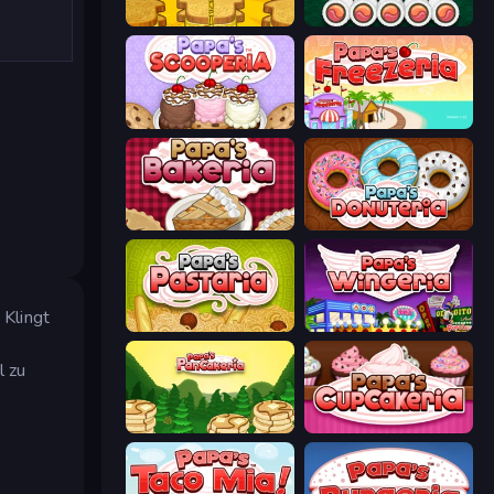
Papa's Cheeseria
Papa's Sushiria
Papa's Scooperia
Papa's Freezeria
Papa's Bakeria
Papa's Donuteria
 Klingt
Papa's Pastaria
Papa's Wingeria
l zu
Papa's Pancakeria
Papas Cupcakeria