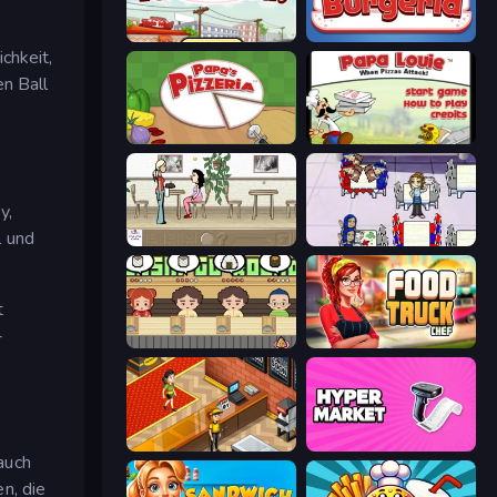
Papa's Taco Mia
Papa's Burgeria
chkeit,
en Ball
Papa's Pizzeria
Papa Louie: When Pizzas Attack
y,
l und
The Waitress
Diner Dash
t
-
Sushi Go Round
Food Truck Chef™: A Fun Cooking Game
Cinema Panic 2
Hypermarket 3D
auch
n, die