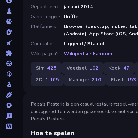
Gepubliceerd
januari 2014
Game-engine
Ruffle
Platformen
Browser (desktop, mobiel, ta
(Android), App Store (iOS, And
Oriëntatie
Liggend / Staand
Wiki pagina's
Wikipedia
-
Fandom
Sim
425
Voedsel
102
Kook
47
2D
1.165
Manager
216
Flash
153
Papa's Pastaria is een casual restaurantspel waar
pastagerechten worden geserveerd. Geniet van de 
Papa's Pastaria.
Hoe te spelen