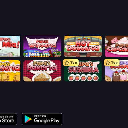
aco Mia
Papa's Wingeria
Papa's Hot Doggeria
Papas Cupca
Top
Top
heeseria
Papa's Bakeria
Papa's Sushiria
Papa's Scoo