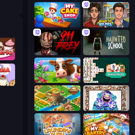
My Cake Shop
Life Simulator: Road to Riches
911: Prey
Haunted School
keria
Country Life Meadows
Mahjongg Solitaire
peria
Empire City
Exhibit of Sorrows