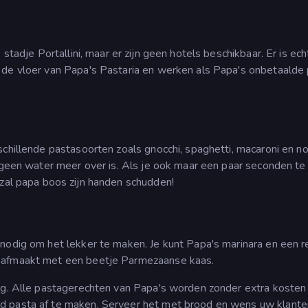
stadje Portallini, maar er zijn geen hotels beschikbaar. Er is ec
 de vloer van Papa's Pastaria en werken als Papa's onbetaalde
schillende pastasoorten zoals gnocchi, spaghetti, macaroni en n
r geen water meer over is. Als je ook maar een paar seconden te
 zal papa boos zijn handen schudden!
nodig om het lekker te maken. Je kunt Papa's marinara en een 
t afmaakt met een beetje Parmezaanse kaas.
ing. Alle pastagerechten van Papa's worden zonder extra kosten
d pasta af te maken. Serveer het met brood en wens uw klant