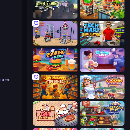
Internet and Gaming Cafe Simulator
Supermarket Simulator: Desert
Gym Simulator 2024
Tech Mart Simulator
Cooking Mania
Cooking Live
ia
en
Supermarket Together
Cooking Festival
Cat Snack Bar
Burger Cafe Story ASMR Cooking