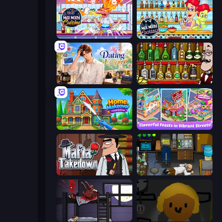
Max Mixed Cuisine
Max Mixed Cocktails
My Dating Empire
Bartender The Right Mix
Home Makeover Cleaning Game
Mom's Diary 2
Mafia Takedown
Foreign Creature
The Visitor
Seven Days in Purgatory