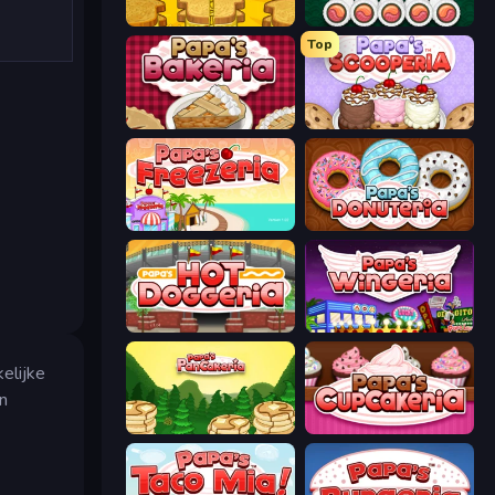
Papa's Cheeseria
Papa's Sushiria
Top
Papa's Bakeria
Papa's Scooperia
Papa's Freezeria
Papa's Donuteria
Papa's Hot Doggeria
Papa's Wingeria
elijke
an
Papa's Pancakeria
Papas Cupcakeria