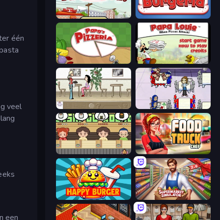
Papa's Taco Mia
Papa's Burgeria
hter één
 pasta
Papa's Pizzeria
Papa Louie: When Pizzas Attack
og veel
The Waitress
Diner Dash
 lang
Sushi Go Round
Food Truck Chef™: A Fun Cooking Game
reeks
Happy Burger
Supermarket Simulator: Store Manager
en een