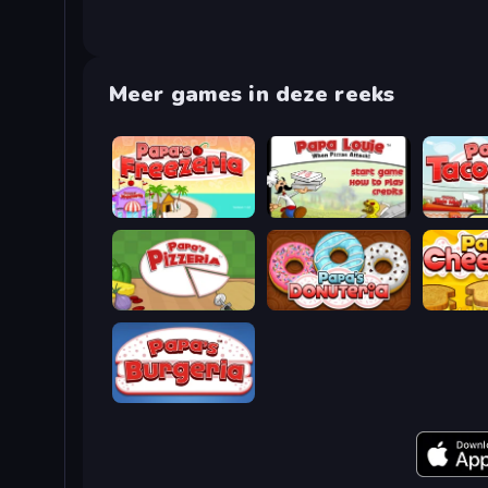
Meer games in deze reeks
Papa's Freezeria
Papa Louie: When Pizzas Attack
Papa's T
Papa's Pizzeria
Papa's Donuteria
Papa's C
Papa's Burgeria