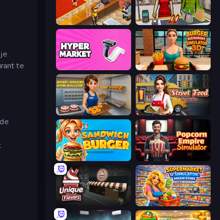
Cinema Panic 2
Shop Master 3D
 je
rant te
Hypermarket 3D
Burger Restaurant Simulator 3D
Bakery Manager: Store Simulator
Street Food Simulator
 de
t
Sandwich Burger
Popcorn Empire Simulator
Unique Flavors
Supermarket Simulator: Dream Store