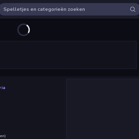
ria
den
)