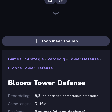
Tower Swap
Jumping Clones
Merge Mine: Mobs Attack!
Elemental Merge
Merge Knights!
Plant Squad
Zombie Horde: Build & Survive
Monster Merge Battle 3D
Merge Army
Brainrot Tower Defence
K-Pop: Dimension Slayer - Idle RPG
Base Defence
TimeWarriors
Machine Eater
Bloons Tower Defense 4
Merge Age Warriors
Endless Siege 2
Merge Team Tactics
Toon meer spellen
Games
Strategie
Verdedig
Tower Defense
»
»
»
»
Bloons Tower Defense
Bloons Tower Defense
Beoordeling
9,3
(
op basis van de afgelopen 6 maanden
)
Game-engine
Ruffle
Platform
Browser (alleen desktop)