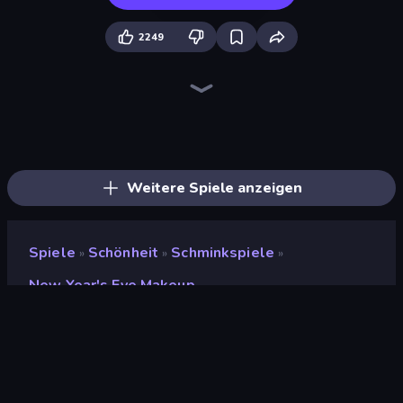
2249
BFF Makeover - Spa & Dress Up
GRWM Date Night
College Girls Team Makeover
Valentine's Day Proposal
Fashion Week 2025
Model Wedding
College Girl & Boy Makeover
Fashion Holic
Royal Dress Up - Fashion Queen
Glamour Beach Life
BFFs Luxury Loungewear
Black Friday Dress Up Selfie
Wendy Soft Girl Makeup
Royal Glow Princess Makeover
DIY Makeup Salon: SPA Makeover
Street Style Fashion
Prom Night Dress Up
Dress To Impress: New Year's Party
Weitere Spiele anzeigen
Spiele
Schönheit
Schminkspiele
»
»
»
New Year's Eve Makeup
New Year's Eve Makeup
Bewertung
8,6
(
basierend auf den letzten 6 Monaten
)