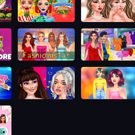
Ellie Christmas Makeup
Skinfluencer Beauty Routine
Fashionista Makeup & Dress Up
Billionaire Wife Dress Up
a
Teenage Celebrity Rivalry
Light Academia Fashion