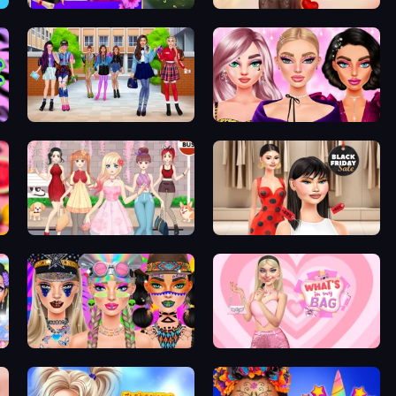
Mean Girls Graduation Day
GRWM Date Night
High School BFFs: Girls Team
New Year Makeup Trends
Anime Girls Dress Up Games
Shopaholic Black Friday
Festival Vibes Makeup
What's In My Bag