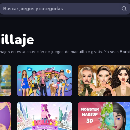
llaje
ajes en esta colección de juegos de maquillaje gratis. Ya seas Barbi
 favorito!
l
College Girls Team Makeover
Autumn Glam Gala