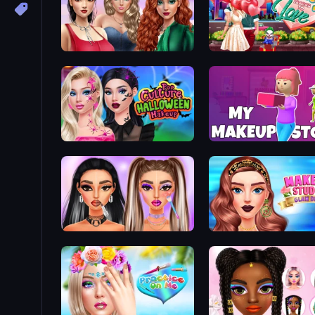
Colored Denim Trends
Harley Learns To Love
Pop Culture Halloween Makeup
My Makeup Store
Makeup Trends: Then and Now
Makeup Studio Glam Div