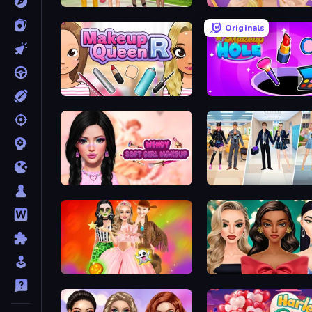
Superstar Family Dress Up
Extreme Makeover
Originals
Make Up Queen R
Make Up Hole
Wendy Soft Girl Makeup
College Girl & Boy Make
Iconic Halloween Costumes
New Year's Eve Makeup