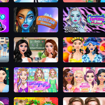
Lulu's Fashion World
Monster Makeup 3D
Avatar Make Up
Monsterella Fantasy Makeup
over
Back 2 School Makeover
Sweet And Fruity Makeup
College Girl Coloring Dress Up
DIY Makeup Salon: SPA Makeover