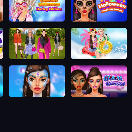
Extreme Makeover: Harley Edition
Halloween Makeup Trends
Fashion Trip
Ibiza Foam Party
Winterella
Glam And Glossy