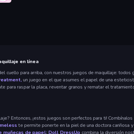
quillaje en línea
el cuello para arriba, con nuestros juegos de maquillaje: todos 
reatment,
un juego en el que asumes el papel de una esteticista
te para raspar la placa, reventar granos y rematar el tratamien
llaje? Entonces, ¡estos juegos son perfectos para ti! Combínalos
meless
te permite ponerte en la piel de una doctora cariñosa y 
de muñecas de papel: Doll DressUp
combina la diversión nos