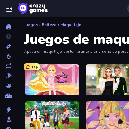
Juegos
»
Belleza
»
Maquillaje
Juegos de maqui
Aplica un maquillaje deslumbrante a una serie de person
princesa Disney, ¡hay un juego de maquillaje con tu tema
Top
Royal Glow Princess Makeover
Valentine's Day Proposa