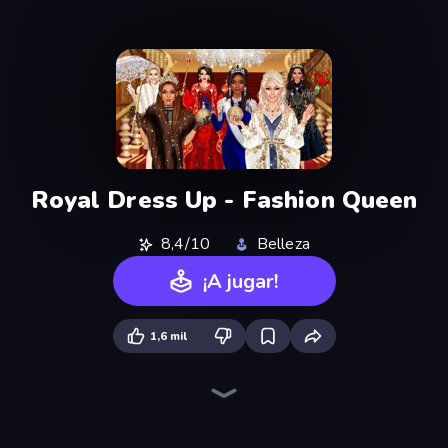
Royal Dress Up - Fashion Queen
8,4/10
Belleza
¡A jugar!
1,6 mil
College Girls Team Makeover
BFF Makeover - Spa & Dress Up
Model Wedding