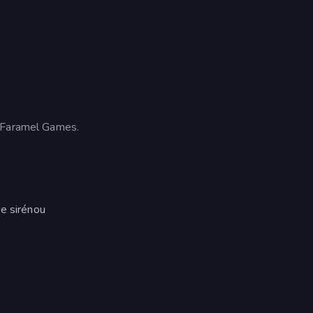
í Faramel Games.
se sirénou