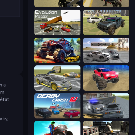
3D Moto Simulator 2
Moto Rider 3D
Evolution Factor
4x4 Offroader
Offroad Island
Gearshift One
h a
Wrong Way
Monster Cars: Ultimate Simulator
ném
létat
Derby Crash 4
RCC City Racing
rky,