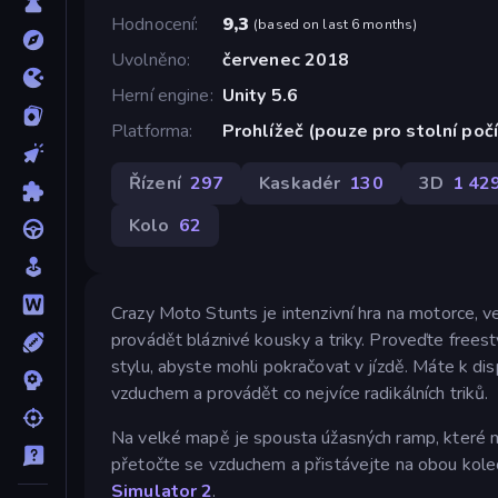
Hodnocení
9,3
(
based on last 6 months
)
Uvolněno
červenec 2018
Herní engine
Unity 5.6
Platforma
Prohlížeč (pouze pro stolní poč
Řízení
297
Kaskadér
130
3D
1 42
Kolo
62
Crazy Moto Stunts je intenzivní hra na motorce, v
provádět bláznivé kousky a triky. Proveďte freest
stylu, abyste mohli pokračovat v jízdě. Máte k dis
vzduchem a provádět co nejvíce radikálních triků.
Na velké mapě je spousta úžasných ramp, které mů
přetočte se vzduchem a přistávejte na obou kolec
Simulator 2
.