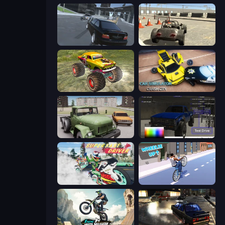
Transporter Hot Pursuit
Free Rally
Real Simulator: Monster Truck
Car Simulator: Crash City
Truck Driver Easy Road
Car Inspector: Truck
Super Fast Driver
Wheelie Up