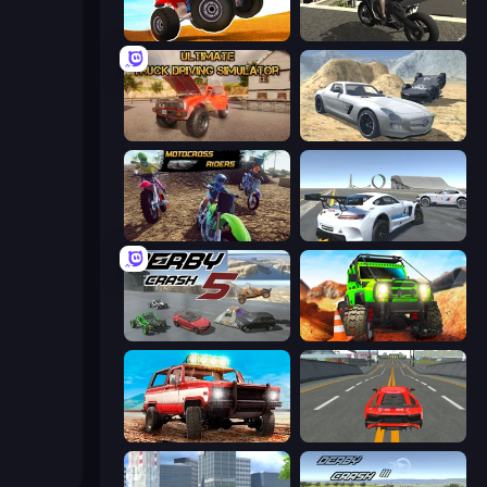
ATV Ultimate Offroad
Stunt Mania 3D
Ultimate Truck Driving Simulator 2020
Derby Crash 2
MotoCross Riders
Crazy Stunt Cars Multiplayer
Derby Crash 5
Offroad Life 3D
Offroad Masters Challenge
Modern Car Racing 2