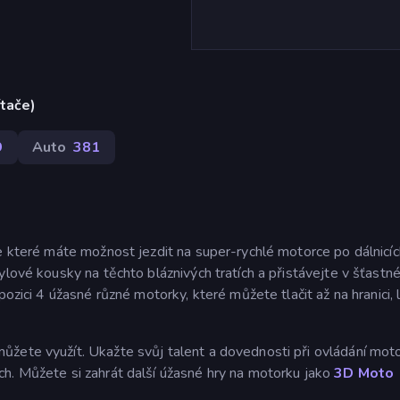
ítače)
9
Auto
381
e které máte možnost jezdit na super-rychlé motorce po dálnicíc
ylové kousky na těchto bláznivých tratích a přistávejte v šťast
pozici 4 úžasné různé motorky, které můžete tlačit až na hranici, 
žete využít. Ukažte svůj talent a dovednosti při ovládání moto
h. Můžete si zahrát další úžasné hry na motorku jako
3D Moto