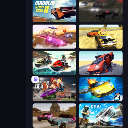
Madalin Stunt Cars 2
City Car Driving Simulator 2
Ultimate Flying Car
3D Car Simulator
Jetski Race
Hyper Cars Ramp Crash
Demolition Derby 3
Ultimate Flying Car 2
Village Car Stunts
Real Drift World