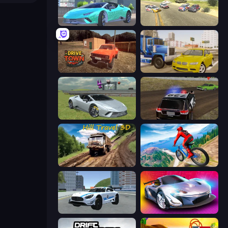
Real City Driver
Derby Crash 3
DriveTown
Crazy Car Stunts
Sports Cars Driver
POLICE Chase Simulator
Hill Travel 3D
Riders Downhill Racing
Crazy Stunt Cars 2
Grand Cyber City