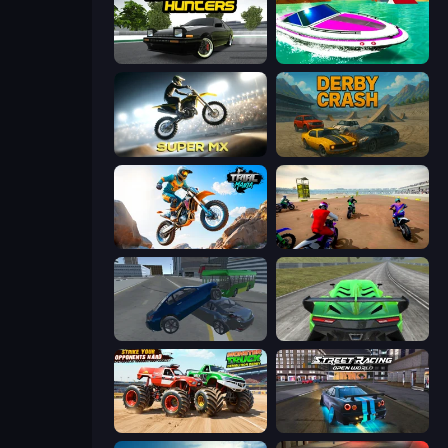
Drift Hunters
Jet Boat Racing
Super MX - Last Season
Derby Crash
Trial Mania
Super MX - The Champion
Offroader V6
Speed Racing Pro 2
Monster Truck Demolition Derby
Street Racing: Open World