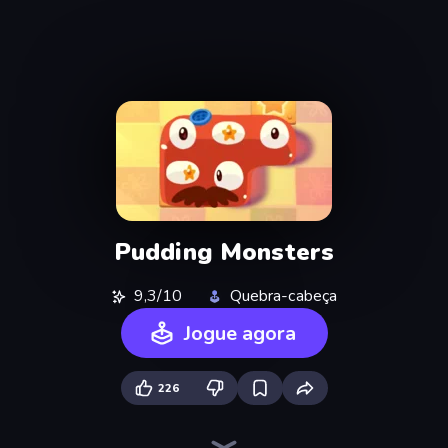
Pudding Monsters
9,3/10
Quebra-cabeça
Jogue agora
226