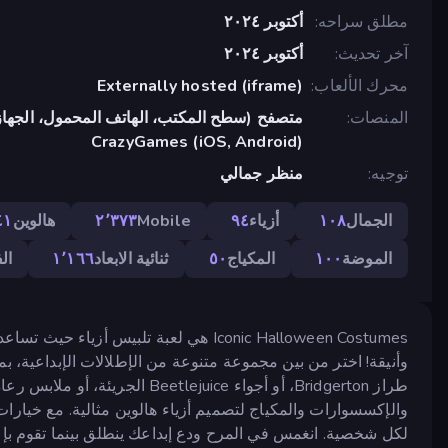
مطلق سراحه
أكتوبر ٢٠٢٤
آخر تحديث
أكتوبر ٢٠٢٤
محرك الألعاب
Externally hosted (iframe)
المنصات
متصفح (سطح المكتب، الهاتف المحمول، الجهاز
CrazyGames (iOS, Android)
توجيه
منظر جمالي
الجمال
١٠٨
أزياء
٩٤
Mobile
٢٬٣٧٣
هالوين
٤١
الموضة
١٠٠
المكياج
٥٠
ثنائية الابعاد
١٬١٦٦
ال
Iconic Halloween Costumes هي لعبة تلبيس
طراز Bridgerton، أو أجواء ejuice
والإكسسوارات والمكياج لتصميم أزياء هالوين مثالية. مع خيارات 
لكل شخصية. انغمس في المرح ودع إبداعك ينطلق بينما تقوم بإعداد