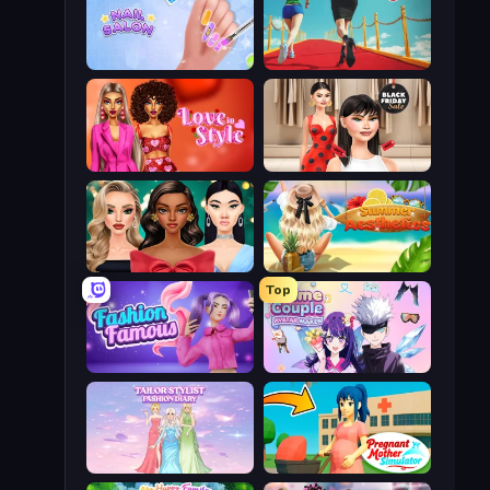
Nail Salon
Shoe Race
Love In Style
Shopaholic Black Friday
New Year's Eve Makeup
Summer Aesthetics
Top
Fashion Famous
Anime Couple: Avatar Maker
Tailor Stylist: Fashion Diary
Pregnant Mother Simulator