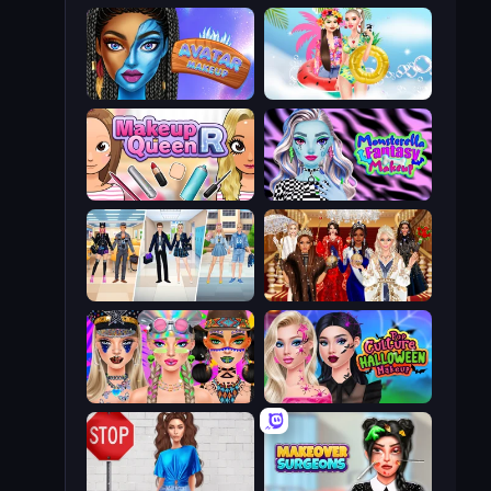
Avatar Make Up
Ibiza Foam Party
Make Up Queen R
Monsterella Fantasy Makeup
College Girl & Boy Makeover
Royal Dress Up - Fashion Queen
Festival Vibes Makeup
Pop Culture Halloween Makeup