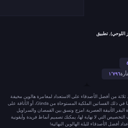
 اللوحي), تطبيق
فأرة
١٬٧٩٦
 أزياء حيث تساعد ثلاثة من أفضل الأصدقاء على الاستعداد لمغامرة هالوين مخيفة
وأنيقة! اختر من بين مجموعة متنوعة من الإطلالات الإبداعية، بما في ذلك الفساتين الملكية المستوحاة من Glinda، أو الأناقة على
Beetl الجريئة، أو ملابس رعاة البقر الأنيقة العصرية. امزج ونسق بين القمصان والسراويل
التخصيص التي لا نهاية لها، يمكنك تصميم أنماط فريدة وأيقونية
 أفضل الأصدقاء لليلة الهالوين النهائية!