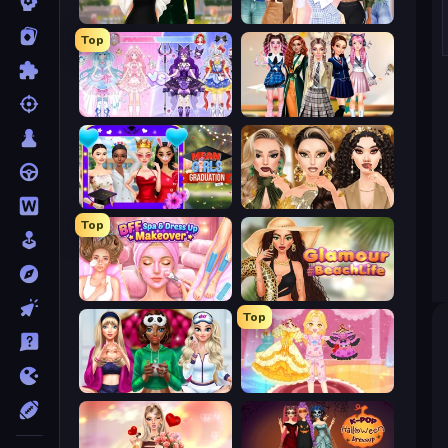
Valentine's Day Proposal
Fashion Week 2025
Top
Idol Livestream: Fashion Game
Back To School: Uniforms Edition
Mean Girls Graduation Day
Autumn Glam Gala
Top
BFF Makeover - Spa & Dress Up
Glamour Beach Life
Top
BFFs Luxury Loungewear
Royal Glow Princess Makeover