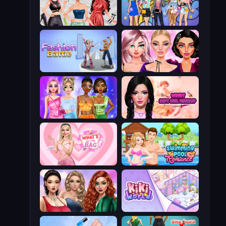
Brat Girl Summer
College Girls Team Makeover
Fashion Battle
New Year Makeup Trends
Monochrome Looks
Wendy Soft Girl Makeup
What's In My Bag
Swimming Pool Romance
Colored Denim Trends
KiKi World