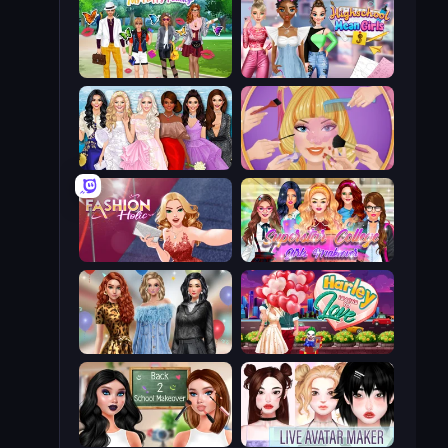
Superstar Family Dress Up
Highschool Mean Girls 3
Model Dress Up Girl
Extreme Makeover
Fashion Holic
Superstar College Girls Makeover
Black Friday Mystery Sale
Harley Learns To Love
Back 2 School Makeover
Live Avatar Maker: Girls