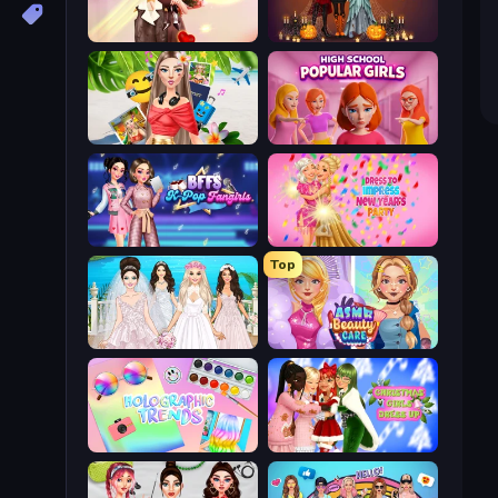
GRWM Date Night
K-Pop Halloween Dress Up
Travel with Me: ASMR Edition
High School Popular Girls
BFFs K-Pop Fangirls
Dress To Impress: New Year's Party
Top
Model Wedding
ASMR Beauty Care
Holographic Trends
Christmas Girls Dress Up