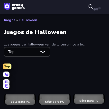
Juegos
»
Halloween
Juegos de Halloween
Los juegos de Halloween van de lo terrorífico a lo
espeluznante, pasando por lo brujo. Echa un vistazo a una
Top
amplia selección de juegos gratuitos en línea de terror,
embrujados o de diversión casual.
Top
Krampus
Horror Room: Scary Hotel Tycoon
Haunted School 2
Bear Haven
Moto X3M 6: Spooky Land
Halloween Merge
Halloween Chainsaw Massacre
Iconic Halloween Costumes
Mage's Secret
Muscle Shift
Zombie Clash 3D: Halloween
Pop Culture Halloween Makeup
Spooky Tripeaks
Halloween Makeup Trends
Spooky Park
Magic Sorting
ICEE Scream: Haunted Bubbles
Pop! Pow! Witch Pong!
Sólo para PC
Creepy Granny Scream: Scary Freddy
FNaF Shooter
Sólo para PC
Sólo para PC
Ann
Sólo para PC
C-Virus Game: Outbreak
Sólo para PC
Slendrina Must Die: The Forest
House of Celestina
Sólo para PC
Sólo para PC
Slenderman VS Freddy The Fazbear
Sólo para PC
Shoot Your Nightmare: Space Isolation
Sólo para PC
Horror Nights Story
Night Watchman
Sólo para PC
Sólo para PC
Slenderman Must Die: Silent Streets
Sólo para PC
Shoot Your Nightmare: Halloween Special
Sólo para PC
House of Celestina: Chapter Two
Sólo para PC
Hero Battle - Fantasy Arena
Spooky Island
Sólo para PC
Sólo para PC
Silent House
Balanced Running
Sólo para PC