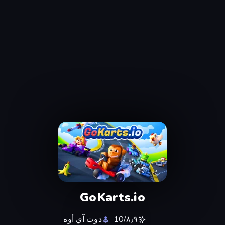
GoKarts.io
٨٫٩/10
دوت آي أوه