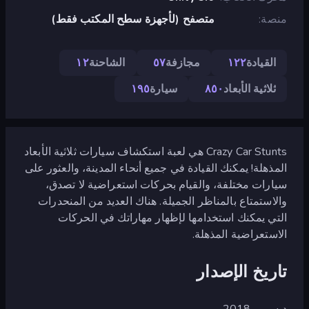
منصة
متصفح (لأجهزة سطح المكتب فقط)
القيادة
١٢٢
مجازفة
٥٧
الشاحنة
١٢
ثلاثية الأبعاد
٨٥٠
سيارة
١٩٥
Crazy Car Stunts هي لعبة استكشاف سيارات ثلاثية الأبعاد
المذهلة! يمكنك القيادة في جميع أنحاء المدينة، والعثور على
سيارات مختلفة، والقيام بحركات استعراضية لا تصدق،
والاستمتاع بالمناظر الجميلة. هناك العديد من المنحدرات
التي يمكنك استخدامها لإظهار مهاراتك في الحركات
الاستعراضية المذهلة.
تاريخ الإصدار
ديسمبر 2018