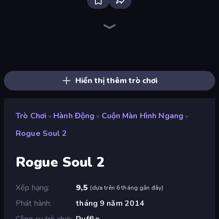
Bloxd.io
Ragdoll Archers
EvoWars.io
Veck.io
Piece of Cake: Merge and Bake
Racing Limits
Traffic Rider
Mahjongg Solitaire
Screw Out: Bolts and Nuts
Words of Wonders
Piles of Mahjong
Designville: Merge & Design
Miniblox
Stickman Clash
Space Waves
SkillWarz
Fortzone Battle Royale
Arrow Escape
Hiển thị thêm trò chơi
Trò Chơi
Hành Động
Cuộn Màn Hình Ngang
»
»
»
Rogue Soul 2
Rogue Soul 2
Xếp hạng
9,5
(
dựa trên 6 tháng gần đây
)
Phát hành
tháng 9 năm 2014
Công cụ trò chơi
Ruffle