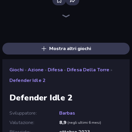
Throw a Lucky Block
Brainrot Arena Online
Fortzone Battle Royale
War Sea
Stickman Rebirth
Stellar Swarm
Merge & Fight
Stickman Clash
Chaos Arena
Mr. Dude: Online Multiverse Challenge
Lost Dungeon
No Pain No Gain - Ragdoll Sandbox
99 Nights (Bloxd.io)
Iron Legion
Obby World: Squid Escape
Tank Stars
Heli Military Base
Noob Fuse
Mostra altri giochi
Giochi
Azione
Difesa
Difesa Della Torre
»
»
»
»
Defender Idle 2
Defender Idle 2
Sviluppatore
Barbas
Valutazione
8,9
(
negli ultimi 6 mesi
)
Rilasciato
ottobre 2023