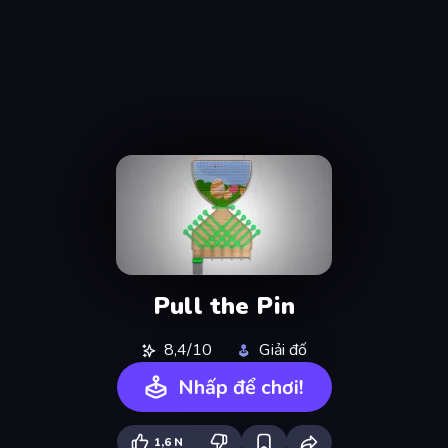
Pull the Pin
8,4/10
Giải đố
Nhấp để chơi!
1,6 N