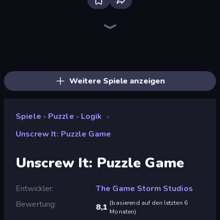
Bloxd.io
Ragdoll Archers
EvoWars.io
Piece of Cake: Merge and Bake
Veck.io
Traffic Rider
Racing Limits
Mahjongg Solitaire
Screw Out: Bolts and Nuts
Words of Wonders
Piles of Mahjong
Designville: Merge & Design
Space Waves
Miniblox
SkillWarz
Stickman Clash
Fortzone Battle Royale
Arrow Escape
Weitere Spiele anzeigen
Spiele
Puzzle
Logik
»
»
»
Unscrew It: Puzzle Game
Unscrew It: Puzzle Game
Entwickler
The Game Storm Studios
Bewertung
(
basierend auf den letzten 6
8,1
Monaten
)