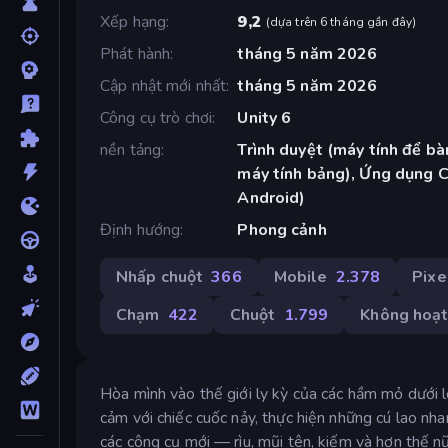
Xếp hạng
9,2
(
dựa trên 6 tháng gần đây
)
Phát hành
tháng 5 năm 2026
Cập nhật mới nhất
tháng 5 năm 2026
Công cụ trò chơi
Unity 6
nền tảng
Trình duyệt (máy tính để bàn
máy tính bảng), Ứng dụng 
Android)
Định hướng
Phong cảnh
Nhấp chuột
366
Mobile
2.378
Pixe
Chạm
422
Chuột
1.799
Không hoạt
Hòa mình vào thế giới ly kỳ của các hầm mỏ dưới 
cảm với chiếc cuốc nảy, thực hiện những cú lao nh
các công cụ mới — rìu, mũi tên, kiếm và hơn thế 