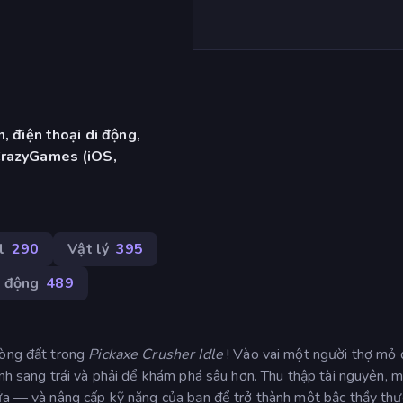
, điện thoại di động,
CrazyGames (iOS,
l
290
Vật lý
395
 động
489
lòng đất trong
Pickaxe Crusher Idle
! Vào vai một người thợ mỏ
anh sang trái và phải để khám phá sâu hơn. Thu thập tài nguyên, 
nữa — và nâng cấp kỹ năng của bạn để trở thành một bậc thầy thự