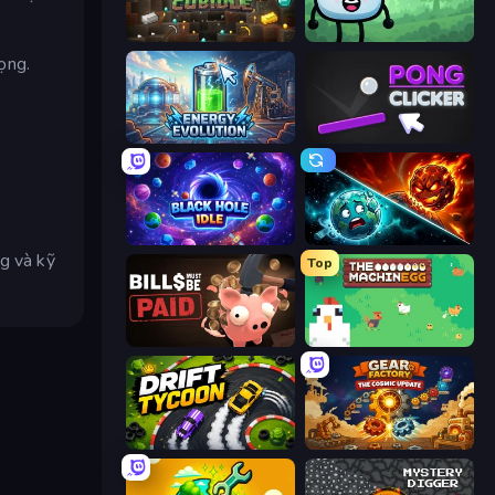
Cubidle
Merge & Fight
ọng.
Energy Evolution
Pong Clicker
Black Hole Idle
PlanetCrush 2
ng và kỹ
Top
Bills Must Be Paid
The MachinEGG
Drift Tycoon
Gear Factory