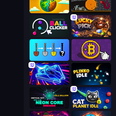
Land Explorers: Merge & Build
Mystery Digger
Satisfying Ball Clicker
Lucky Pick
Merge Tools - Merge and Dig
Money Maker
Stellar Swarm
Plinko Idle
Neon Core Breaker
Cat Planet Idle