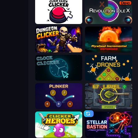
Click Click Clicker
Revolution Idle X
Dungeon Clicker
Flywheel Incremental: Reforged
Clock Clicker
Farm Drones
Plinker
Tank Evolution
Clicker Heroes
Stellar Bastion