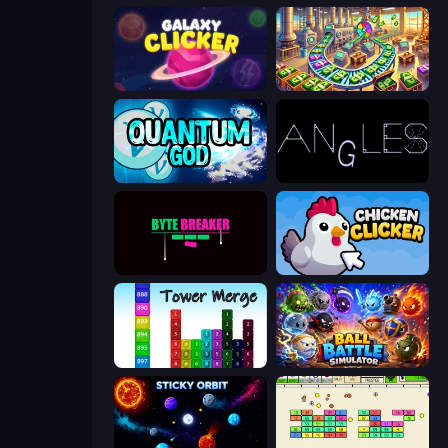
Galaxy Clicker
Money Factory: Tycoon Idle Game
Quantum God
Angles
Byte Breaker Incremental
Chicken Clicker
Tower Merge
Ball Battle Simulator