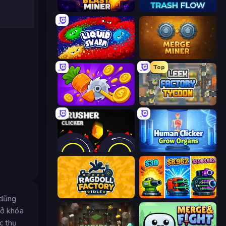
Blast Miner
Trash Flow
Liquid Swarm
Merge Miner
Top
Farm Ring Idle
Leek Factory Tycoon
Crusher Clicker
Human Clicker: Grow Organs
Ragdoll Factory Idle
Pumpkin Defense: Merge Cannon
 dũng
mở khóa
c thụ