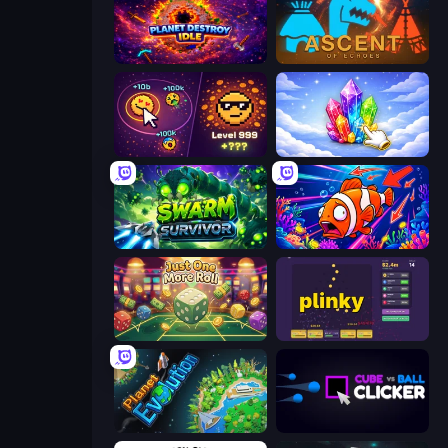
Planet Destroy Idle
Ascent of Echoes
Dominate All Shapes
Crystalia Idle Clicker
Swarm Survivor
Fish Catch Idle
Just One More Roll
Plinky
Planet Evolution: Idle Clicker
Cube vs Ball Clicker