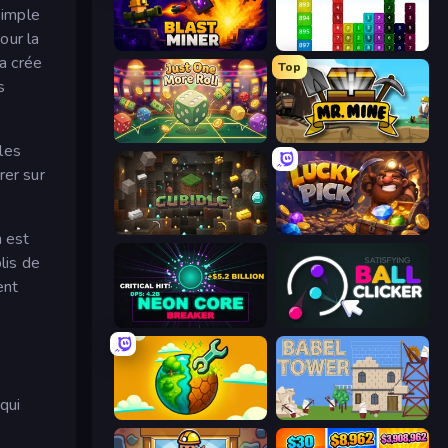
simple
our la
Blast Miner
Tower Merge
la crée
Top
s
Just One More Roll
Mr. Mine
 les
rer sur
Cubidle
Lucky Pick
n est
lis de
ent
Neon Core Breaker
Satisfying Ball Clicker
qui
Land Explorers: Merge & Build
Babel Tower