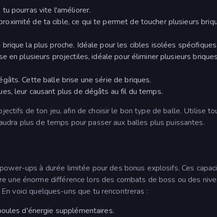
tu pourras vite l'améliorer.
oximité de ta cible, ce qui te permet de toucher plusieurs briqu
rique la plus proche. Idéale pour les cibles isolées spécifiques
se en plusieurs projectiles, idéale pour éliminer plusieurs briques
gâts. Cette balle brise une série de briques.
ques, leur causant plus de dégâts au fil du temps.
ectifs de ton jeu, afin de choisir le bon type de balle. Utilise to
e faudra plus de temps pour passer aux balles plus puissantes.
power-ups à durée limitée pour des bonus explosifs. Ces capac
re une énorme différence lors des combats de boss ou des niv
s. En voici quelques-uns que tu rencontreras :
boules d'énergie supplémentaires.