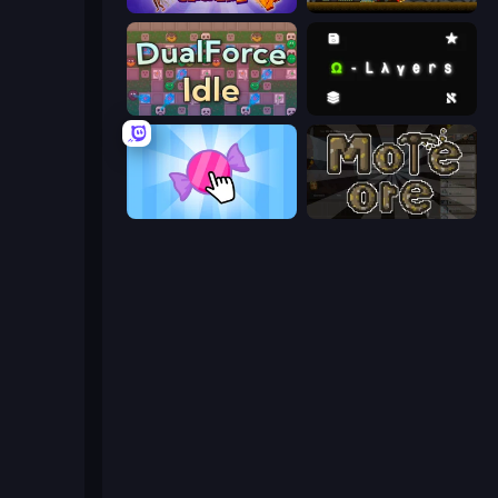
Capybara Clicker 2
Mystery Digger
DualForce Idle
Omega Layers
Candy Clicker 2
More Ore