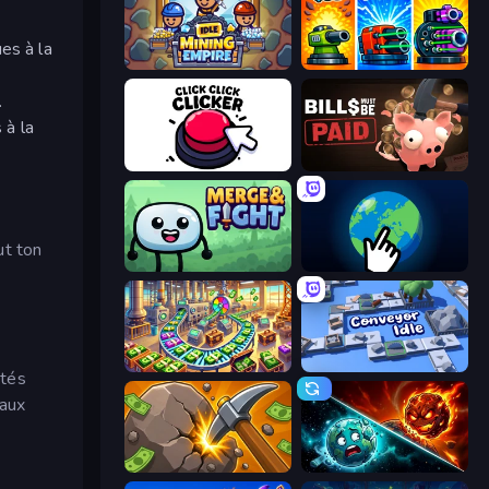
es à la
Idle Mining Empire
Pumpkin Defense: Merge Cannon
.
 à la
Click Click Clicker
Bills Must Be Paid
ut ton
Merge & Fight
Planet Clicker 2
Money Factory: Tycoon Idle Game
Conveyor Idle
ités
eaux
Mine Clicker
PlanetCrush 2