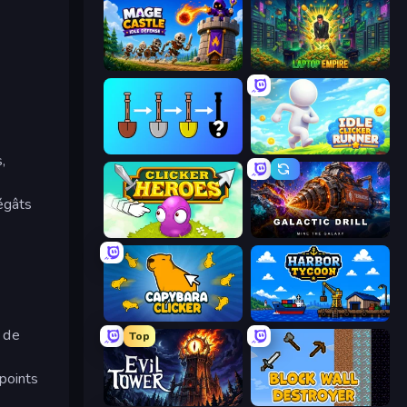
Mage Castle Idle Defense
Laptop Empire
Merge Tools - Merge and Dig
Idle Clicker Runner
,
égâts
Clicker Heroes
Galactic Drill
Capybara Clicker
Harbor Tycoon
e de
Top
 points
Evil Tower
Block Wall Destroyer