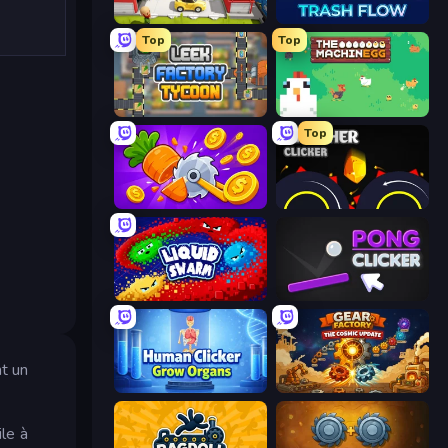
Idle Inventor
Trash Flow
Top
Top
Leek Factory Tycoon
The MachinEGG
Top
Farm Ring Idle
Crusher Clicker
Liquid Swarm
Pong Clicker
nt un
Human Clicker: Grow Organs
Gear Factory
ile à