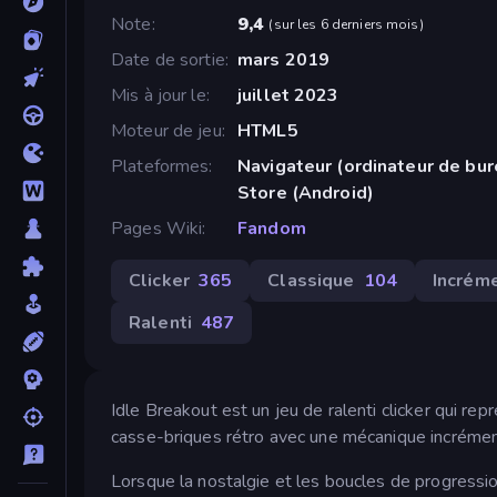
Note
9,4
(
sur les 6 derniers mois
)
Date de sortie
mars 2019
Mis à jour le
juillet 2023
Moteur de jeu
HTML5
Plateformes
Navigateur (ordinateur de bu
Store (Android)
Pages Wiki
Fandom
Clicker
365
Classique
104
Incrém
Ralenti
487
Idle Breakout est un jeu de ralenti clicker qui re
casse-briques rétro avec une mécanique incrémen
Lorsque la nostalgie et les boucles de progression 