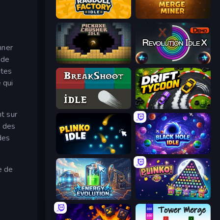
Ragdoll Factory Idle
Merge Miner
nner
 de
Pickaxe Crusher Idle
Revolution Idle X
ites
 qui
BreakShoot idle
Drift Tycoon
t sur
e des
des
Plinko Idle
Black Hole Idle
e de
Energy Evolution
PLINKO!