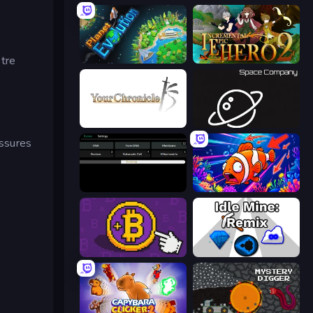
être
Planet Evolution: Idle Clicker
Incremental Epic Hero 2
Your Chronicle
Space Company
ussures
e
Evolve
Fish Catch Idle
Money Maker
Idle Mine: Remix