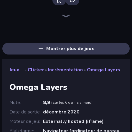
Farm Ring Idle
The MachinEGG
Human Clicker: Grow Organs
Idle Mining Empire
Gear Factory
Crusher Clicker
Capybara Clicker
Conveyor Idle
Babel Tower
Block Wall Destroyer
Planet Clicker 2
BitCoiner
Black Hole Idle
Gun Bounce Idle
Revolution Idle X
Money Maker Idle
Idle House Build
Idle Farming Business
Montrer plus de jeux
Jeux
Clicker
Incrémentation
Omega Layers
»
»
»
Omega Layers
Note
8,9
(
sur les 6 derniers mois
)
Date de sortie
décembre 2020
Moteur de jeu
Externally hosted (iframe)
Plateforme
Navigateur (ordinateur de bureau