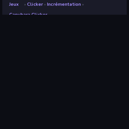
Jeux
Clicker
Incrémentation
»
»
»
Capybara Clicker
Capybara Clicker
Note
9,0
(
sur les 6 derniers mois
)
Date de sortie
novembre 2022
Mis à jour le
mai 2025
Moteur de jeu
Unity 2021
Plateformes
Navigateur (ordinateur de bureau,
mobile, tablette), Application
CrazyGames (iOS, Android), App
Store (iOS, Android, MSN)
Orientation
Paysage