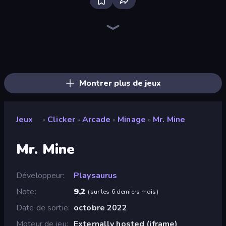
The MachinEGG
Farm Ring Idle
Idle Mining Empire
Human Clicker: Grow Organs
Block Wall Destroyer
Capybara Clicker
Gear Factory
Conveyor Idle
Crusher Clicker
Babel Tower
Planet Clicker 2
Gun Bounce Idle
BitCoiner
Revolution Idle X
Italian Brainrot Clicker Game
Black Hole Idle
Money Maker Idle
Idle House Build
Montrer plus de jeux
Jeux
Clicker
Arcade
Minage
Mr. Mine
»
»
»
»
Mr. Mine
Développeur
Playsaurus
Note
9,2
(
sur les 6 derniers mois
)
Date de sortie
octobre 2022
Moteur de jeu
Externally hosted (iframe)