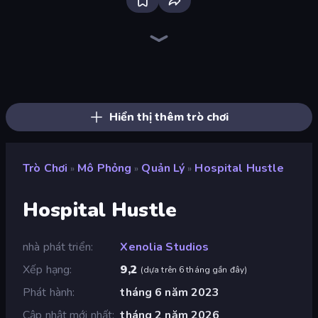
Bus Simulator: EVO
Grow A Garden | Growden.io
Sandbox City
Retro Garage
Driving School Simulator
Truck Simulator: European Roads
Bad Cat Prankster
Pizza Car
Truck Simulator: Russia
Real Drive 3D Parking Games
Cat and Granny
City Constructor
Monkey School Prank
Mother Life Simulator: Prank
Cat Life Simulator: Devil Cat
Obby: Ride Carts
Pottery Master
Sprunki
Hiển thị thêm trò chơi
Trò Chơi
Mô Phỏng
Quản Lý
Hospital Hustle
»
»
»
Hospital Hustle
nhà phát triển
Xenolia Studios
Xếp hạng
9,2
(
dựa trên 6 tháng gần đây
)
Phát hành
tháng 6 năm 2023
Cập nhật mới nhất
tháng 2 năm 2026