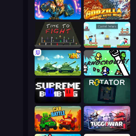
Ultimate Robo Duel 3D
Godzilla Daikaiju Battle Royale
Time to Fight
Castle Wars
Tank Wars
KNOCKOUTS!
Supreme Bomb Tag
Rotator
Car Battle
Tuggowar