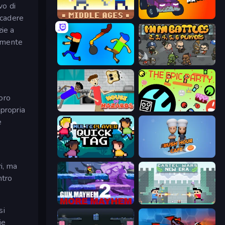
vo di
scadere
Castle Wars: Middle Ages
Mini-Caps: Arena
zie a
tamente
Mini-Caps: Bombs
MiniBattles
loro
 propria
House of Hazards
The Epic Party
e
Multiplayer Quick Tag
Rush Hour Cafe
ri, ma
ntro
Gun Mayhem 2
Castle Wars: New Era
si
ie