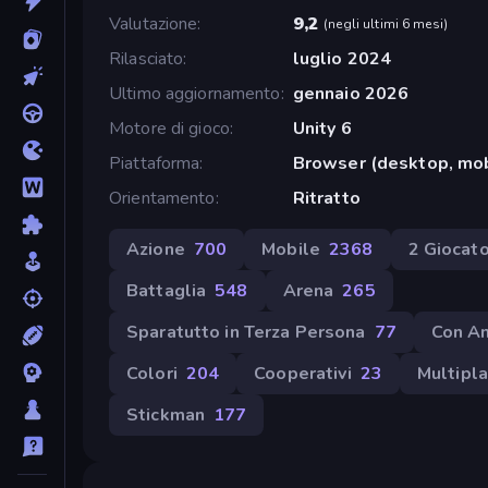
Valutazione
9,2
(
negli ultimi 6 mesi
)
Rilasciato
luglio 2024
Ultimo aggiornamento
gennaio 2026
Motore di gioco
Unity 6
Piattaforma
Browser (desktop, mob
Orientamento
Ritratto
Azione
700
Mobile
2368
2 Giocato
Battaglia
548
Arena
265
Sparatutto in Terza Persona
77
Con Am
Colori
204
Cooperativi
23
Multipla
Stickman
177