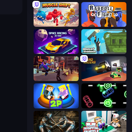
Muscle Shift
Ragdoll Fight
Space Racing 3D: Void
Getaway Shootout
Cyber Rage: Retribution
Nano Racers
Ragdoll Arena 2 Player
Glowit - Two Players