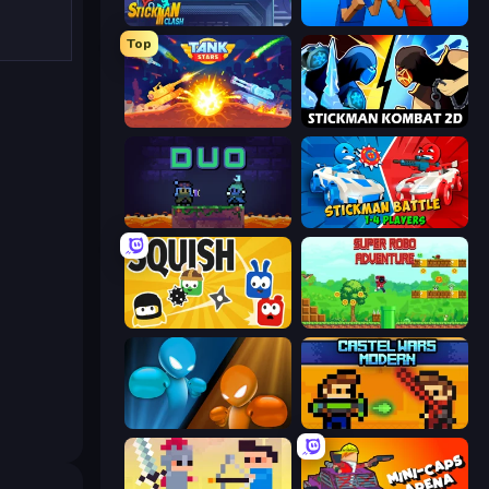
Stickman Clash
Puppet Fighter 2 Player
Top
Tank Stars
Stickman Kombat 2D
Duo
Stickman battle 1-4 Players
Squish
Super Robo - Adventure
Drunken Boxing
Castle Wars: Modern