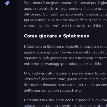
Splatmans è un gioco sparatutto casual per 2 giocat
questo sparatutto in terza persona è quello di cop
del tempo. Combatti con il computer o gioca contro
tipi di vernice unici, diverse modalità di gioco e
competitiva che terrà te e i tuoi amici con il fiato
Come giocare a Splatmans
L'obiettivo di Splatmans è quello di superare in as
agguati con esplosioni di vernice ad alta velocità d
squadra: si può giocare da soli o in coppia, entram
entrambi i personaggi per raddoppiare la sfida!
Una volta entrato nell'arena, non rimanere troppo
l'attacco è fondamentale, quindi continua a muovert
ricorda che rimanere in movimento ti rende un bersagl
dell'arena per evitare i colpi diretti.
Personalizza il tuo gioco con l'upgrade a nuovi col
sblocca un equipaggiamento migliore, con potenz