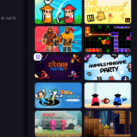
n cui ti
Farmer Challenge Party
The Chick Chase
Medieval Battle 2P
LazerGrrl
Stickman Fighting: Super War
Animals Minigame Party
Stickhole.io
Clash of Cakes
Root Vegetables & Co
Miners' Adventure