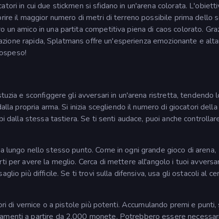
ori in cui due stickmen si sfidano in un'arena colorata. L'obietti
rire il maggior numero di metri di terreno possibile prima dello 
 un amico in una partita competitiva piena di caos colorato. Gra
 un'azione rapida, Splatmans offre un'esperienza emozionante e al
 sospeso!
tuzia e sconfiggere gli avversari in un'arena ristretta, tendendo 
alla propria arma. Si inizia scegliendo il numero di giocatori della
bi dalla stessa tastiera. Se ti senti audace, puoi anche controllar
 a lungo nello stesso punto. Come in ogni grande gioco di arena,
i per avere la meglio. Cerca di mettere all'angolo i tuoi avversa
io più difficile. Se ti trovi sulla difensiva, usa gli ostacoli al ce
ori di vernice o a pistole più potenti. Accumulando premi e punti, 
iamenti a partire da 2.000 monete. Potrebbero essere necessar