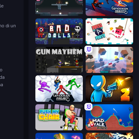
le
Arena
Stickman Rebirth
no di un
Bad Dolls
Press A to Party
ro
Gun Mayhem
Cubic Rush
 da
na
Stickman Project
Drunken Duel 2
Push My Chair
Mad Royale Tactics