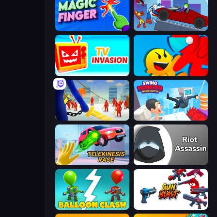
Magic Finger 3D
Stickman Destruction 3 Heroes
TV Invasion
Riot Escape
Slasher
Swing Monster: Decisive Battle
Telekinesis Race 3D
Riot Assassin
Balloon Clash
Gun Blast