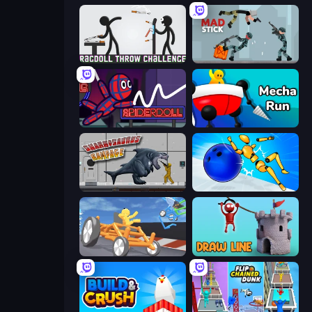
Ragdoll Throw Challenge
Mad Stick
SpiderDoll
Mecha Run
Sharkosaurus Rampage
Playground Man! Ragdoll Show!
Draw Crash Race
Draw Line