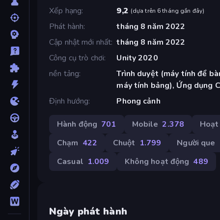
Xếp hạng
9,2
(
dựa trên 6 tháng gần đây
)
Phát hành
tháng 8 năm 2022
Cập nhật mới nhất
tháng 8 năm 2022
Công cụ trò chơi
Unity 2020
nền tảng
Trình duyệt (máy tính để bàn
máy tính bảng), Ứng dụng 
Định hướng
Phong cảnh
Hành động
701
Mobile
2.378
Hoạt
Chạm
422
Chuột
1.799
Người que
Casual
1.009
Không hoạt động
489
Ngày phát hành