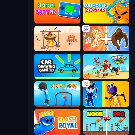
Retro Battle
Summoner Master
Kick Loser
Animal DNA Run
Car Drawing Game 3D
Superhero Race!
One Line
Jailbreak: Hide or Attack!
Slash Royal
DOP Noob: Draw to Save