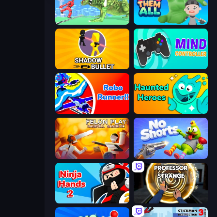
Silly Walkers
Grab Them All
Shadow Bullet
Mind Controller
Robo Runner
Haunted Heroes
Felon Play: Ragdoll Sandbox
No Shorts
Ninja Hands 2
Professor Strange