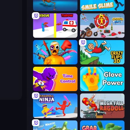
Crazy Walk
Smile Slime
Rescue Throw
Smash Guy: Ragdoll Punch Hero
Fun Ragdoll Challenge!
Crazy Flips 3D
Time Control!
Glove Power
Ragdoll Ninja: Imposter Hero
Mega Fall Ragdoll Simulator