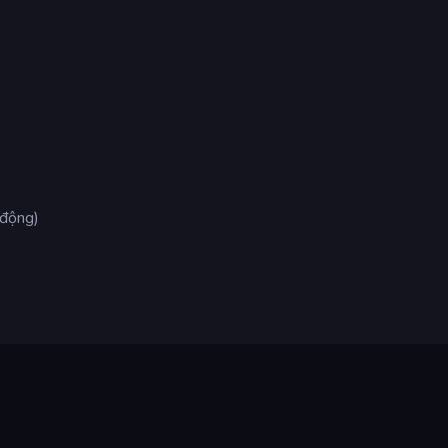
 động)