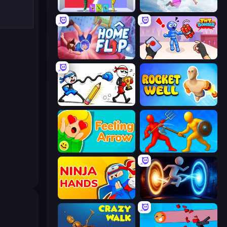
Who Dies Last?
Falling Art Ragdoll Simulator
Home Flip
TNT Bomber
Doodle Smash
Rocket Well
Feeling Arrow
Epic Sword Battle! Fight in Arena
Ninja Hands
Portal Escape