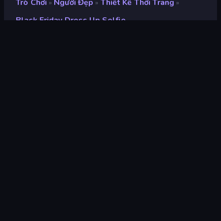
Trò Chơi
Người Đẹp
Thiết Kế Thời Trang
»
»
»
Black Friday Dress Up Selfie
Black Friday Dress Up
Selfie
Xếp hạng
8,8
(
dựa trên 6 tháng gần đây
)
Phát hành
tháng 12 năm 2025
Công cụ trò chơi
Externally hosted (iframe)
nền tảng
Trình duyệt (máy tính để bàn, điện
thoại di động, máy tính bảng),
Ứng dụng CrazyGames (iOS,
Android)
Định hướng
Phong cảnh
Người đẹp
106
Thiết kế thời trang
92