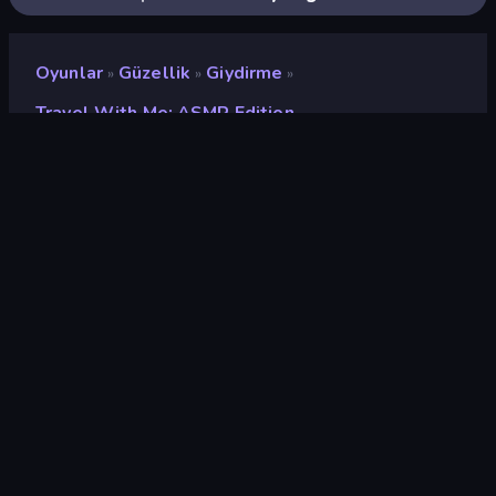
Oyunlar
Güzellik
Giydirme
»
»
»
Travel With Me: ASMR Edition
Travel with Me: ASMR
Edition
Değerlendirme
9,1
(
son 6 aya göre
)
Piyasaya sürülmüş
Temmuz 2024
Oyun motoru
Externally hosted (iframe)
Platformlar
Tarayıcı (masaüstü, mobil,
tablet), CrazyGames
Uygulaması (iOS, Android)
Oryantasyon
Manzara