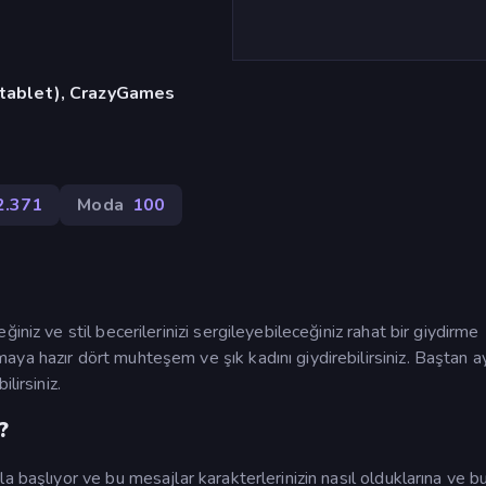
, tablet), CrazyGames
2.371
Moda
100
niz ve stil becerilerinizi sergileyebileceğiniz rahat bir giydirme
ya hazır dört muhteşem ve şık kadını giydirebilirsiniz. Baştan a
lirsiniz.
?
a başlıyor ve bu mesajlar karakterlerinizin nasıl olduklarına ve b