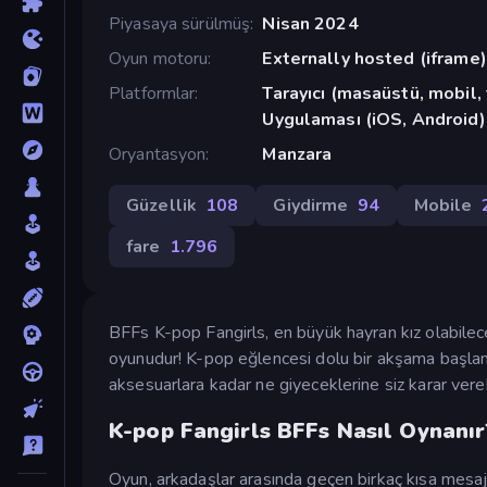
Piyasaya sürülmüş
Nisan 2024
Oyun motoru
Externally hosted (iframe)
Platformlar
Tarayıcı (masaüstü, mobil
Uygulaması (iOS, Android)
Oryantasyon
Manzara
Güzellik
108
Giydirme
94
Mobile
fare
1.796
BFFs K-pop Fangirls, en büyük hayran kız olabileceği
oyunudur! K-pop eğlencesi dolu bir akşama başlama
aksesuarlara kadar ne giyeceklerine siz karar verebi
K-pop Fangirls BFFs Nasıl Oynanır
Oyun, arkadaşlar arasında geçen birkaç kısa mesajl