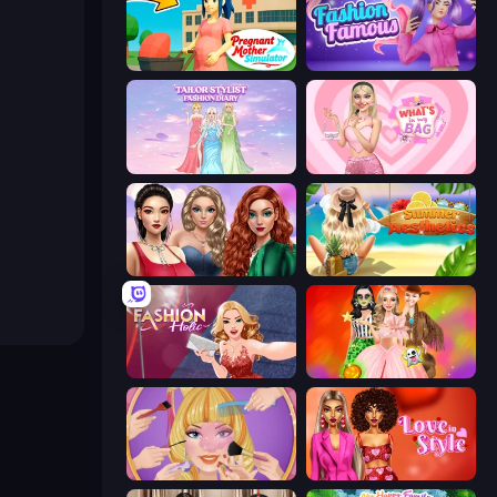
Pregnant Mother Simulator
Fashion Famous
Tailor Stylist: Fashion Diary
What's In My Bag
Colored Denim Trends
Summer Aesthetics
Fashion Holic
Iconic Halloween Costumes
Extreme Makeover
Love In Style