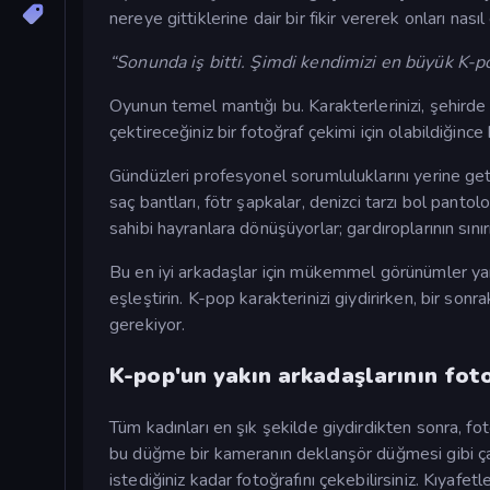
nereye gittiklerine dair bir fikir vererek onları nası
“Sonunda iş bitti. Şimdi kendimizi en büyük K-p
Oyunun temel mantığı bu. Karakterlerinizi, şehird
çektireceğiniz bir fotoğraf çekimi için olabildiğinc
Gündüzleri profesyonel sorumluluklarını yerine getir
saç bantları, fötr şapkalar, denizci tarzı bol panto
sahibi hayranlara dönüşüyorlar; gardıroplarının sınır
Bu en iyi arkadaşlar için mükemmel görünümler yaratm
eşleştirin. K-pop karakterinizi giydirirken, bir so
gerekiyor.
K-pop'un yakın arkadaşlarının foto
Tüm kadınları en şık şekilde giydirdikten sonra, fo
bu düğme bir kameranın deklanşör düğmesi gibi çalış
istediğiniz kadar fotoğrafını çekebilirsiniz. Kıyafet