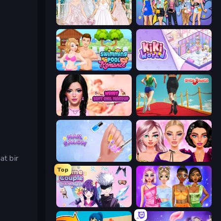
Model Wedding
College Girls Team Makeover
Swimming Pool Romance
KiKi World
Wendy Soft Girl Makeup
Shoe Race
at bir
Nail Salon
New Year Makeup Trends
Top
Anime Couple: Avatar Maker
Monochrome Looks