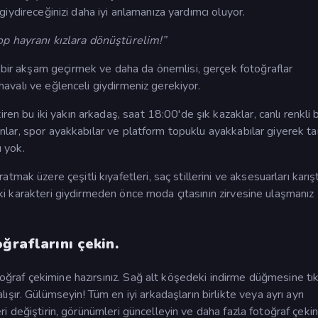
l giydireceğinizi daha iyi anlamanıza yardımcı oluyor.
op hayranı kızlara dönüştürelim!”
e bir akşam geçirmek ve daha da önemlisi, gerçek fotoğraflar
e havalı ve eğlenceli giydirmeniz gerekiyor.
en bu iki yakın arkadaş, saat 18:00'de şık kazaklar, canlı renkli b
lonlar, spor ayakkabılar ve platform topuklu ayakkabılar giyerek ta
ı yok.
ak üzere çeşitli kıyafetleri, saç stillerini ve aksesuarları karışt
nraki karakteri giydirmeden önce moda çıtasının zirvesine ulaşmanız
ğraflarını çekin.
toğraf çekimine hazırsınız. Sağ alt köşedeki indirme düğmesine tık
ır. Gülümseyin! Tüm en iyi arkadaşların birlikte veya ayrı ayrı
leri değiştirin, görünümleri güncelleyin ve daha fazla fotoğraf çeki