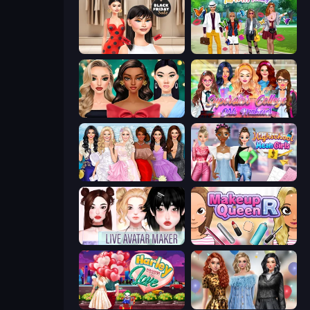
Shopaholic Black Friday
Superstar Family Dress Up
New Year's Eve Makeup
Superstar College Girls Makeover
Model Dress Up Girl
Highschool Mean Girls 3
Live Avatar Maker: Girls
Make Up Queen R
Harley Learns To Love
Black Friday Mystery Sale