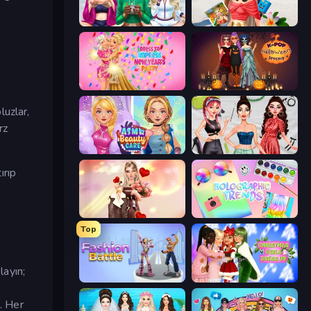
BFFs Luxury Loungewear
Travel with Me: ASMR Edition
Dress To Impress: New Year's Party
K-Pop Halloween Dress Up
luzlar,
rz
ASMR Beauty Care
Brat Girl Summer
ırıp
GRWM Date Night
Holographic Trends
Top
layın;
Fashion Battle
Christmas Girls Dress Up
n. Her