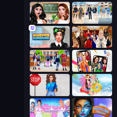
Back 2 School Makeover
College Girl & Boy Makeover
Makeover Surgeons
Royal Dress Up - Fashion Queen
High School BFFs: Girls Team
Highschool Mean Girls 2
Street Style Fashion
Ibiza Foam Party