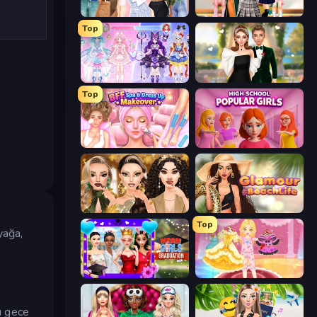
Fashion Week 2025
Back To School: Uniforms Edition
Top
Idol Livestream: Fashion Game
Valentine's Day Proposal
Top
BFF Makeover - Spa & Dress Up
High School Popular Girls
Autumn Glam Gala
Glamour Beach Life
Top
yağa,
Mean Girls Graduation Day
Royal Glow Princess Makeover
u gece