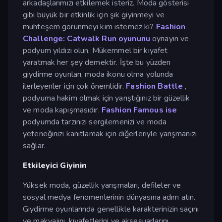
arkadaşlarımızı etkilemek isteriz. Moda gösterisi
gibi büyük bir etkinlik için şık giyinmeyi ve
muhteşem görünmeyi kim istemez ki?
Fashion
Challenge: Catwalk Run oyununu
oynayın ve
podyum yıldızı olun. Mükemmel bir kıyafet
yaratmak her şey demektir. İşte bu yüzden
giydirme oyunları, moda ikonu olma yolunda
ilerleyenler için çok önemlidir.
Fashion Battle
,
podyuma hakim olmak için yarıştığınız bir güzellik
ve moda kapışmasıdır.
Fashion Famous ise
podyumda tarzınızı sergilemenizi ve moda
yeteneğinizi kanıtlamak için diğerleriyle yarışmanızı
sağlar.
Etkileyici Giyinin
Yüksek moda, güzellik yarışmaları, defileler ve
sosyal medya fenomenlerinin dünyasına adım atın.
Giydirme oyunlarında genellikle karakterinizin saçını
ve makyajını, kıyafetlerini ve aksesuarlarını