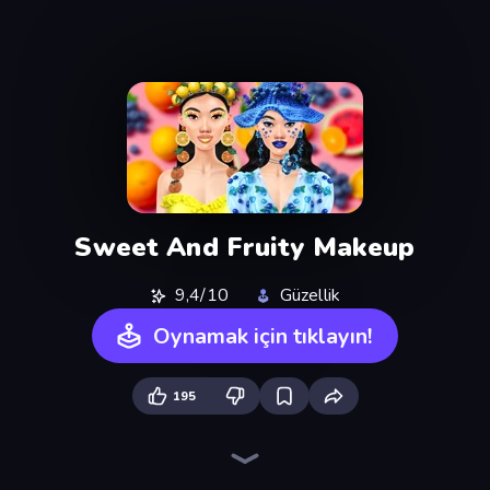
Sweet And Fruity Makeup
9,4/10
Güzellik
Oynamak için tıklayın!
195