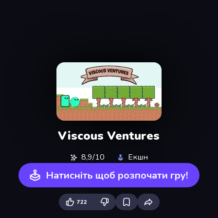
Viscous Ventures
8,9/10
Екшн
Натисніть щоб розпочати гру!
722