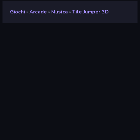
Giochi
Arcade
Musica
Tile Jumper 3D
»
»
»
Tile Jumper 3D
Sviluppatore
DoonDookStudio
Valutazione
8,4
(
negli ultimi 6 mesi
)
Rilasciato
marzo 2025
Ultimo aggiornamento
giugno 2026
Motore di gioco
Construct
Piattaforme
Browser (desktop, mobile,
tablet), App CrazyGames
(iOS, Android)
Orientamento
Orizzontale / Verticale