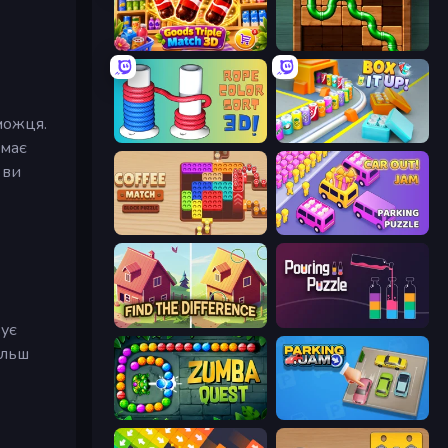
Goods Triple Match 3D
Pipe Puzzle
можця.
Rope Color Sort 3D
Box It Up
 має
 ви
Coffee Match: Block Puzzle
Car OUT! Jam Parking Puzzle
Find The Difference
Pouring Puzzle
вує
ільш
Zumba Quest
Parking Jam