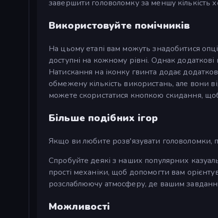
завершити головоломку за меншу кількість х
Використовуйте помічників
На цьому етапі вам можуть знадобитися опці
доступні на кожному рівні. Однак додаткові
Натискання на іконку гвинта додає додатков
обмежену кількість використань, але вони в
можете скористатися кнопкою скидання, щоб 
Більше подібних ігор
Якщо ви любите розв'язувати головоломки, по
Спробуйте деякі з наших популярних казуал
прості механіки, щоб допомогти вам орієнтув
розслаблюючу атмосферу, де вашим завдання
Можливості