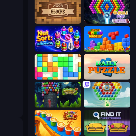
Wood Blocks
Bubble Pop Fairyland
Nut Sort: Build the City
Puzzle Block Master
Blocks
Daily Puzzle
Bubble Tower 3D
Little Fox: Bubble Spinner Pop
Coffee Color Blocks
Find It - Find The Differences