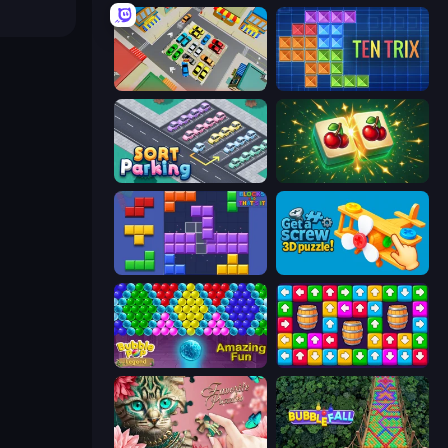
Park Master: Car Parking Jam
TenTrix
Sort Parking
Mahjong Puzzle: Tile Match
Blocks and that’s it
Get a Screw: 3D Puzzle!
Bubble Pop Legend
Tap Away Story