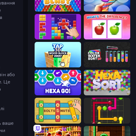
ування
е
Bubble Blast
Twisted Tangle
я
BlockBuster Puzzle
What's The Difference?
Tap 3D Wood Block Away
Color Water Sort 3D
м
він або
е. Це
о
Hexa GO!
Hexa Sort
лі
Bolts and Nuts
Flow Mania
ь ваше
учи