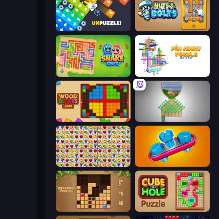
Unpuzzle: Tap Away Puzzle Game
Nuts & Bolts: Unscrew Puzzle
Snake Out: Maze Escape
Pin Away Puzzle - Tap It Out
Wood Blocks Jam
Pull the Pin
Same Game Fruit Collapse
Unscrew Jam 3D
Wood Block Journey
Cube to Hole Puzzle