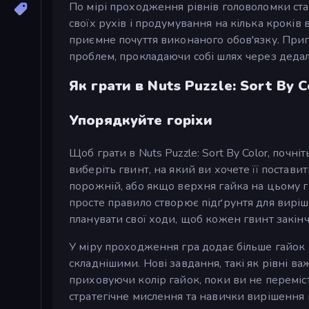
По мірі проходження рівнів головоломки ст
своїх рухів і продумування на кілька крокі
приємне почуття виконаного обов'язку. Приг
проблем, прокладаючи собі шлях через дедалі
Як грати в Nuts Puzzle: Sort By C
Упорядкуйте горіхи
Щоб грати в Nuts Puzzle: Sort By Color, почні
виберіть гвинт, на який ви хочете її постави
порожній, або якщо верхня гайка на цьому гв
просте правило створює підґрунтя для виріш
планувати свої ходи, щоб кожен гвинт закін
У міру проходження гра додає більше гайок 
складнішими. Нові завдання, такі як рівні в
приховуючи колір гайок, поки ви не переміс
стратегічне мислення та навички вирішення