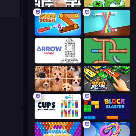
Arrow Escape: Puzzle
Screw Out: Bolts and Nuts
Wood Screw: Bolts Puzzle
Tangle Master
Arrow Escape
Plumber Pipe Out
Jigpic Solitaire
Bus Escape: Clear Jam
Cups - Water Sort Puzzle
Block Blaster