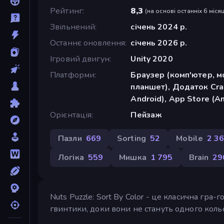
Рейтинг
8,3
(
на основі останніх 6 місяц
Звільнений
січень 2024 р.
Останнє оновлення
січень 2026 р.
Ігровий двигун
Unity 2020
Платформи
Браузер (комп'ютер, м
планшет), Додаток Cra
Android), App Store (A
Орієнтація
Пейзаж
Пазли
669
Sorting
52
Mobile
2 3
Логіка
559
Мишка
1 795
Brain
29
Nuts Puzzle: Sort By Color - це класична гра-
гвинтики, доки вони не стануть одного коль