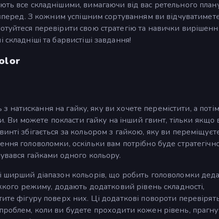
ають все складнішими, вимагаючи від вас ретельного план
в вперед. З кожним успішним сортуванням ви відчуватимет
отуйтеся перевірити свою стратегію та навички вирішенн
 складніші та барвистіші завдання!
olor
ть з натискання на гайку, яку ви хочете перемістити, а поті
ти. Ви можете покласти гайку на інший гвинт, тільки якщо 
инті збігається за кольором з гайкою, яку ви переміщуєт
ення головоломки, оскільки вам потрібно буде стратегічн
чувався гайками одного кольору.
і ширший діапазон кольорів, що робить головоломки деда
ажкого режиму, додають додатковий рівень складності,
тите фігуру поверх них. Ці додаткові повороти перевірят
 проблем, коли ви будете проходити кожен рівень, прагн