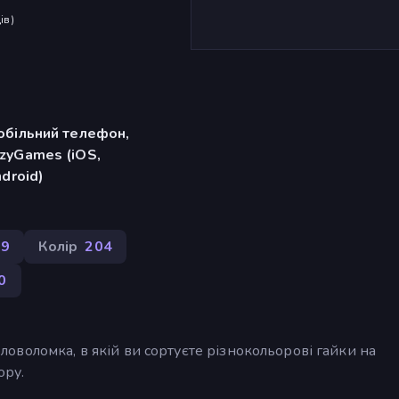
ів
)
обільний телефон,
zyGames (iOS,
ndroid)
69
Колір
204
0
головоломка, в якій ви сортуєте різнокольорові гайки на
ору.