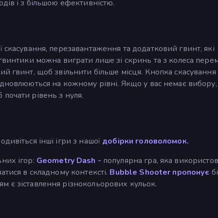
одів і з більшою ефективністю.
ї скасування, перезавантаження та додатковий гвинт, які
 гвинтики можна виграти лише зі скринь та з колеса пере
ий гвинт, щоб звільнити більше місця. Кнопка скасування
ідновлюються на кожному рівні. Якщо у вас немає вибору,
почати рівень з нуля.
дивіться інші ігри з нашої
добірки головоломок.
ьних ігор:
Geometry Dash -
популярна гра, яка використо
атися в складному контексті.
Bubble Shooter пропонує
б
м є зіставлення різнокольорових кульок.