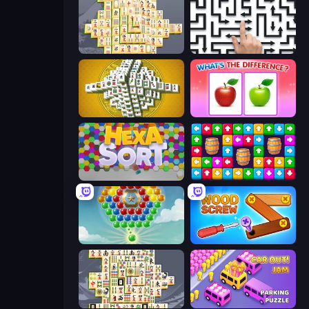
Mahjong Online
Arrow Escape: Puzzle
Mahjong Tower
What's The Difference?
Hexa Sort
Tap Away Story
Little Fox: Bubble Spinner Pop
Wood Screw: Bolts Puzzle
Mahjong Titans
Car OUT! Jam Parking Puzzle