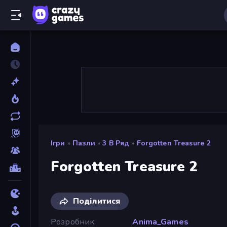
Ігри
»
Пазли
»
3 В Ряд
»
Forgotten Treasure 2
Forgotten Treasure 2
Поділитися
Розробник
Anima_Games