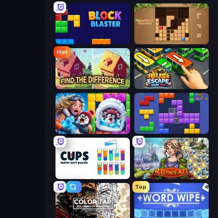
Block Blaster
Wood Block Journey
Hot
Find The Difference
Bus Escape: Clear Jam
Captain Blast
Blocks and that’s it
Cups - Water Sort Puzzle
Runefall
Top