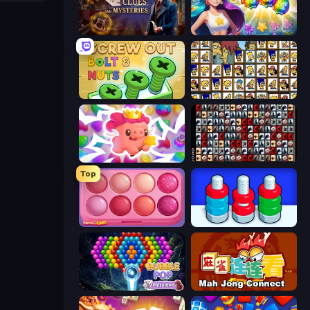
Hidden Object: Clues and Mysteries
Underwater Adventures: Match 3
Screw Out: Bolts and Nuts
Tiles of the Simpsons
Match Arena
War Mahjong
Top
Piece of Cake: Merge and Bake
Nuts Puzzle: Sort By Color
Bubble Pop Fairyland
Mahjong Connect (Legacy)