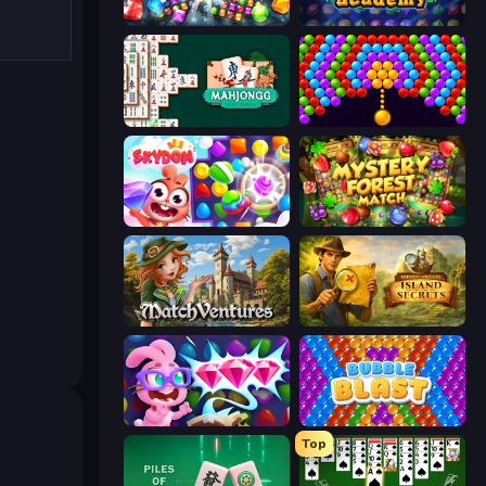
Diamond Dungeon: Match 3
Jewel Academy
Mahjongg Solitaire
Bubble Story
Skydom
Mystery Forest - Match 3
MatchVentures
Hidden Objects: Island Secrets
Skydom: Reforged
Bubble Blast
Top