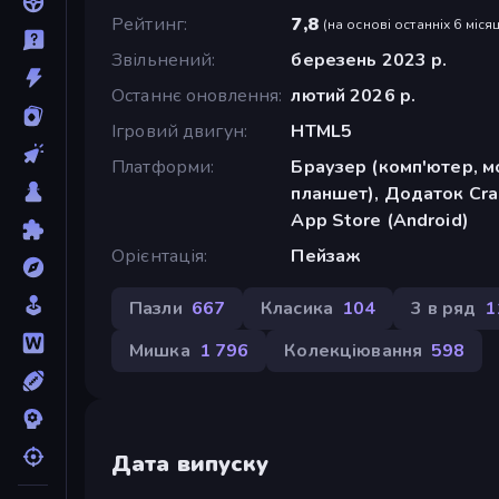
Рейтинг
7,8
(
на основі останніх 6 місяц
Звільнений
березень 2023 р.
Останнє оновлення
лютий 2026 р.
Ігровий двигун
HTML5
Платформи
Браузер (комп'ютер, м
планшет), Додаток Cra
App Store (Android)
Орієнтація
Пейзаж
Пазли
667
Класика
104
3 в ряд
1
Мишка
1 796
Колекціювання
598
Дата випуску