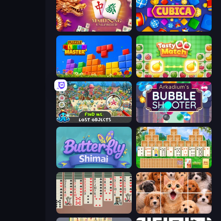
Mahjong Unlimited
Cubica
Puzzle Block Master
Tasty Match: Mahjong Pairs
Find Me: Lost Objects
Arkadium's Bubble Shooter
Butterfly Shimai
Magic Towers Solitaire
Spider Solitaire 2 Suits
Jigpic Solitaire