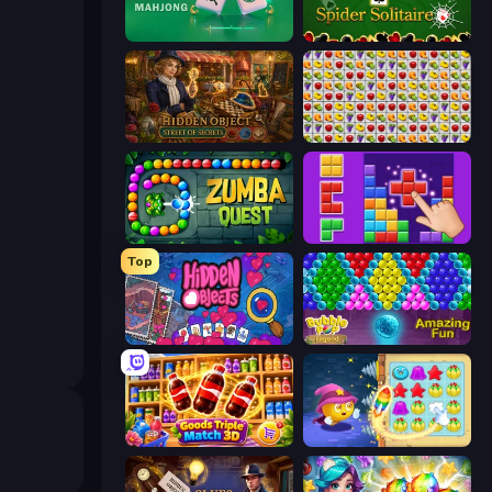
Piles of Mahjong
Spider Solitaire
Hidden Object: Street Of Secrets
Same Game Fruit Collapse
Zumba Quest
BlockBuster Puzzle
Top
Hidden Objects
Bubble Pop Legend
Goods Triple Match 3D
Candy Riddles