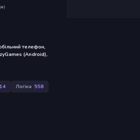
ів
)
обільний телефон,
zyGames (Android),
14
Логіка
558