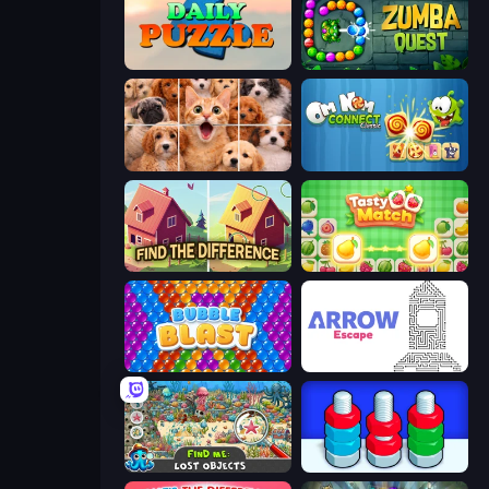
Daily Puzzle
Zumba Quest
Jigpic Solitaire
Om Nom Connect Classic
Find The Difference
Tasty Match: Mahjong Pairs
Bubble Blast
Arrow Escape
Find Me: Lost Objects
Nuts Puzzle: Sort By Color