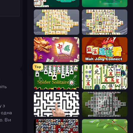
Mahjongg Solitaire
Piles of Mahjong
Mahjong Online
Mahjong Titans
Mahjong Unlimited
Mahjong Connect (Legacy)
Top
и
іть
Spider Solitaire
Mahjong Shanghai
у з
 одна
Arrow Escape: Puzzle
Mahjong 3D Classic
ю. Ви