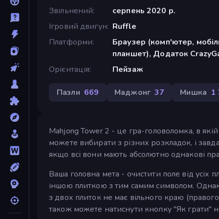
Звільнений
серпень 2020 р.
Ігровий двигун
Ruffle
Платформи
Браузер (комп'ютер, мобі
планшет), Додаток CrazyGa
Орієнтація
Пейзаж
Пазли
669
Маджонг
37
Мишка
1
Mahjong Tower 2 - це гра-головоломка, в якій 
можете вибирати з різних розкладок, і завда
якщо всі вони мають абсолютно однакові пра
Ваша головна мета - очистити поле від усіх п
іншою плиткою з тим самим символом. Однак
з двох плиток не має вільного краю (правого
також можете натиснути кнопку "Як грати" на