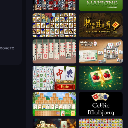
War Mahjong
Mahjong Gardens
Tiles of the Simpsons
Mahjong Connect 2 (Legacy)
 хочете
Spider Solitaire 2 Suits
Scandinavian Mahjong
Mahjong Epic
Mahjong Puzzle: Tile Match
Magic Towers Solitaire
Celtic Mahjong Solitaire