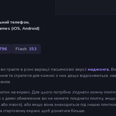
льний телефон,
mes (iOS, Android)
 796
Flash
153
ви граєте в різні варіації пасьянсової версії
маджонга.
В
ння та стратегія для кожної з них дещо відрізняються, нав
вила.
литок на екрані. Для цього потрібно з'єднати кожну плитк
 є деякі обмеження: ви не можете поєднати плитку, якщо
 або лівого), або якщо вона знаходиться під іншою плитко
 стартовому екрані, щоб дізнатися більше.