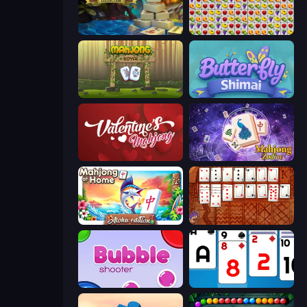
Mahjong Collection
Same Game Fruit Collapse
Mahjong Royal
Butterfly Shimai
Valentine Mahjong
Mahjong Solitaire Zodiac
Aloha Mahjong
Algerian Solitaire
Bubble Shooter
Social Solitaire