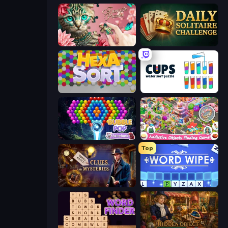
Favorite Puzzles
Daily Solitaire Challenge
Hexa Sort
Cups - Water Sort Puzzle
Bubble Pop Fairyland
Scavenger Hunt - Hidden Items
Top
Hidden Object: Clues and Mysteries
Word Wipe