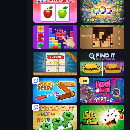
What's The Difference?
Forgotten Treasure 2
BlockBuster Puzzle
Wood Block Journey
Sudoku Online
Find It - Find The Differences
Top
Wood Screw: Bolts Puzzle
Hidden Objects
Screw Out: Bolts and Nuts
Classic Card Games Collection