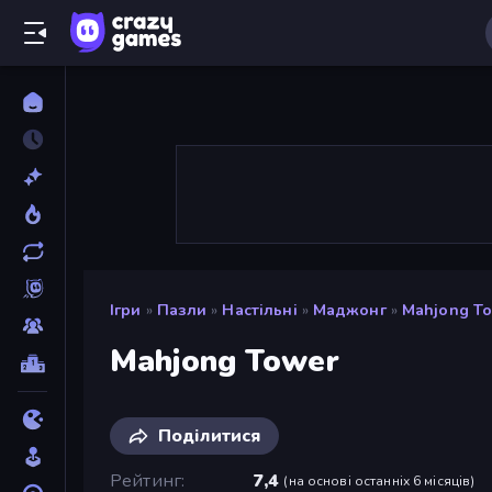
Ігри
»
Пазли
»
Настільні
»
Маджонг
»
Mahjong T
Mahjong Tower
Поділитися
Рейтинг
7,4
(
на основі останніх 6 місяців
)