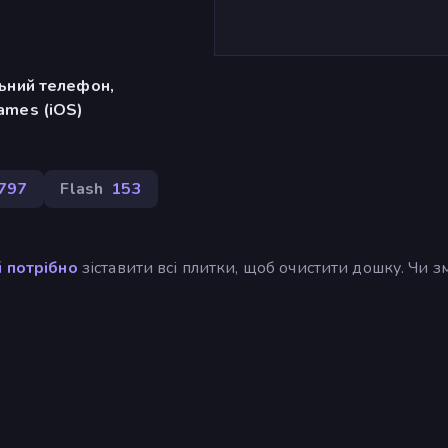
льний телефон,
ames (iOS)
 797
Flash
153
й потрібно
зіставити всі плитки, щоб очистити дошку. Чи 