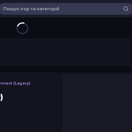
nnect (Legacy)
)