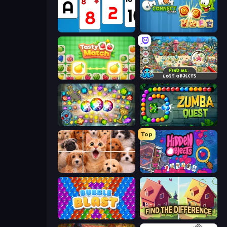
Social Solitaire
Om Nom Connect Classic
Tasty Match: Mahjong Pairs
Find Me: Lost Objects
Forgotten Treasure 2
Zumba Quest
Top
Jigpic Solitaire
Hidden Objects
Bubble Blast
Find The Difference