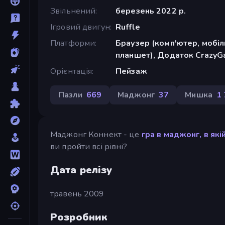
Звільнений
березень 2022 р.
Ігровий двигун
Ruffle
Платформи
Браузер (комп'ютер, мобі
планшет), Додаток CrazyG
Орієнтація
Пейзаж
Пазли
669
Маджонг
37
Мишка
1
Маджонг Коннект - це
гра в маджонг, в які
ви пройти всі рівні?
Дата релізу
травень 2009
Розробник