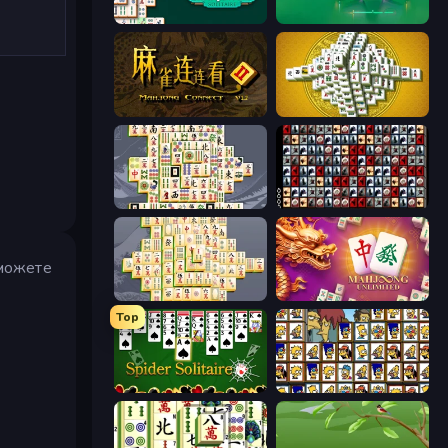
Mahjongg Solitaire
Piles of Mahjong
Mahjong Connect 2 (Legacy)
Mahjong Tower
Mahjong Titans
War Mahjong
зможете
Mahjong Online
Mahjong Unlimited
Top
Spider Solitaire
Tiles of the Simpsons