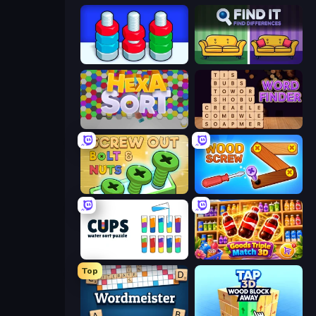
Nuts Puzzle: Sort By Color
Find It - Find The Differences
Hexa Sort
Word Finder
Screw Out: Bolts and Nuts
Wood Screw: Bolts Puzzle
Cups - Water Sort Puzzle
Goods Triple Match 3D
Top