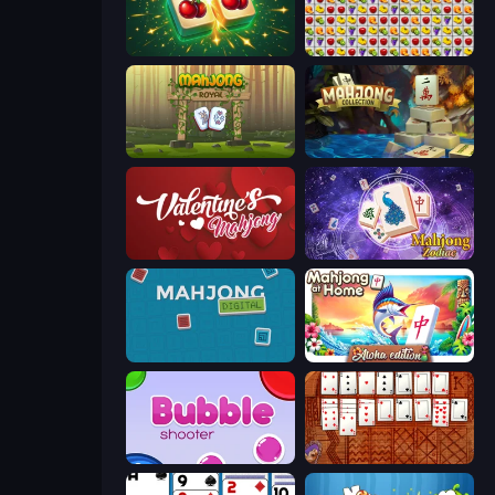
Mahjong Puzzle: Tile Match
Same Game Fruit Collapse
Mahjong Royal
Mahjong Collection
Valentine Mahjong
Mahjong Solitaire Zodiac
Mahjong Digital
Aloha Mahjong
Bubble Shooter
Algerian Solitaire