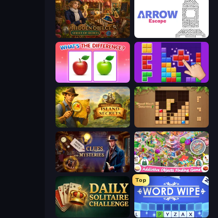
Hidden Object: Street Of Secrets
Arrow Escape
What's The Difference?
BlockBuster Puzzle
Hidden Objects: Island Secrets
Wood Block Journey
Hidden Object: Clues and Mysteries
Scavenger Hunt - Hidden Items
Top
Daily Solitaire Challenge
Word Wipe