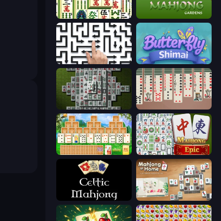
Mahjong Shanghai
Mahjong Gardens
Arrow Escape: Puzzle
Butterfly Shimai
Mahjong 3D Classic
Spider Solitaire 2 Suits
Magic Towers Solitaire
Mahjong Epic
Celtic Mahjong Solitaire
Scandinavian Mahjong