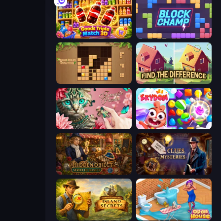
Goods Triple Match 3D
Block Champ
Wood Block Journey
Find The Difference
Favorite Puzzles
Skydom
Hidden Object: Street Of Secrets
Hidden Object: Clues and Mysteries
Hidden Objects: Island Secrets
Open House