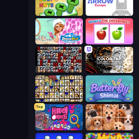
Screw Out: Bolts and Nuts
Arrow Escape
Designville: Merge & Design
What's The Difference?
War Mahjong
Color Tap: Coloring by Numbers
Tiles of the Simpsons
Butterfly Shimai
Top
Hidden Objects
Jigpic Solitaire