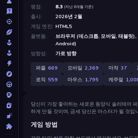
평점
8.3
(
지난 6개월 기준
)
출시
2026년 2월
게임 엔진
HTML5
플랫폼
브라우저 (데스크톱, 모바일, 태블릿), Cr
Android)
방향성
가로 방향
퍼즐
669
모바일
2,369
마작
37
로직
559
마우스
1,795
캐주얼
1,00
당신이 가장 좋아하는 새로운 동양식 솔리테어 퍼
하게 만들 것이며, 금세 당신은 마스터가 될 것입
게임 방법