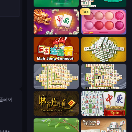
Piles of Mahjong
Mahjongg Solitaire
Top
Mahjong Unlimited
Piece of Cake: Merge and Bake
Mahjong Connect (Legacy)
Mahjong Tower
Mahjong Online
Mahjong Titans
 플레이
Mahjong Connect 2 (Legacy)
Mahjong Epic