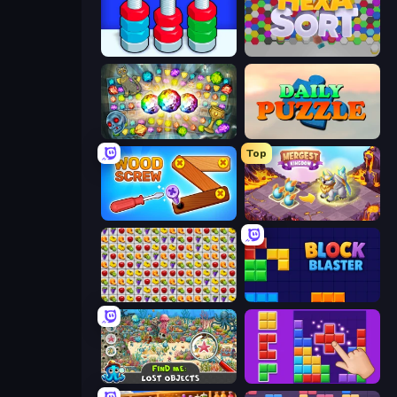
Nuts Puzzle: Sort By Color
Hexa Sort
Forgotten Treasure 2
Daily Puzzle
Top
Wood Screw: Bolts Puzzle
Mergest Kingdom
Same Game Fruit Collapse
Block Blaster
Find Me: Lost Objects
BlockBuster Puzzle