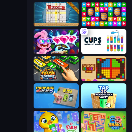
Sudoku Online
Tap Away Story
Skydom: Reforged
Cups - Water Sort Puzzle
Bus Escape: Clear Jam
Wood Blocks Jam
Parking Jam
Tap 3D Wood Block Away