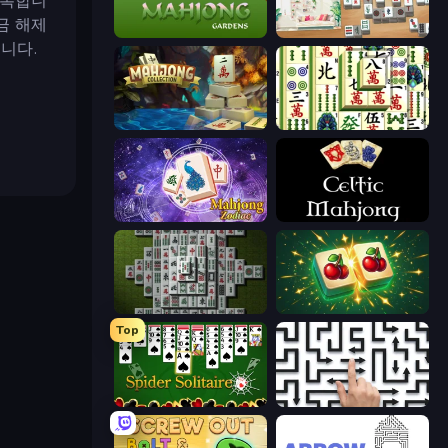
반복합니
금 해제
Mahjong Gardens
Scandinavian Mahjong
니다.
Mahjong Collection
Mahjong Shanghai
Mahjong Solitaire Zodiac
Celtic Mahjong Solitaire
Mahjong 3D Classic
Mahjong Puzzle: Tile Match
Top
Spider Solitaire
Arrow Escape: Puzzle