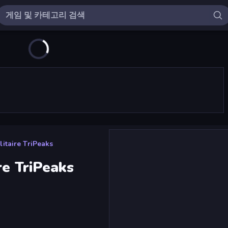
itaire TriPeaks
re TriPeaks