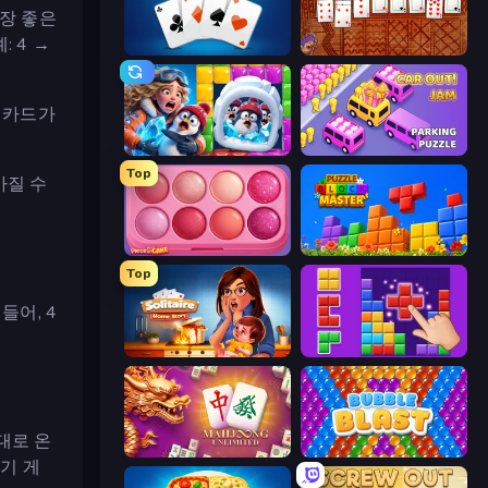
가장 좋은
 4 →
Solitaire Reverse
Algerian Solitaire
 카드가
Captain Blast
Car OUT! Jam Parking Puzzle
Top
아질 수
Piece of Cake: Merge and Bake
Puzzle Block Master
Top
들어, 4
Solitaire Home Story
BlockBuster Puzzle
대로 온
Mahjong Unlimited
Bubble Blast
기 게