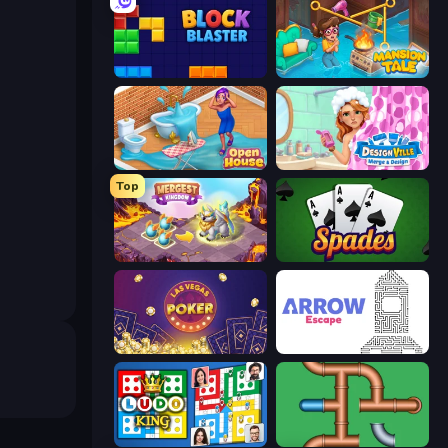
Block Blaster
Mansion Tale: Merge Secrets
Open House
Designville: Merge & Design
Top
Mergest Kingdom
Spades
Las Vegas Poker
Arrow Escape
Ludo King
Plumber Pipe Out