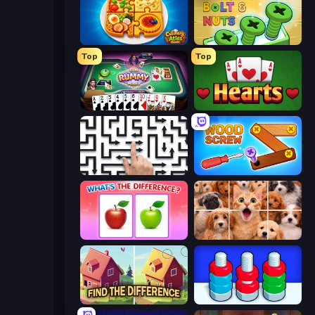
Culinary Atlas
Screw Out: Bolts and Nuts
Top
Top
Gin Rummy Mania
Hearts: Classic
Arrow Escape: Puzzle
Wood Screw: Bolts Puzzle
What's The Difference?
Jigpic Solitaire
Find The Difference
Nuts Puzzle: Sort By Color