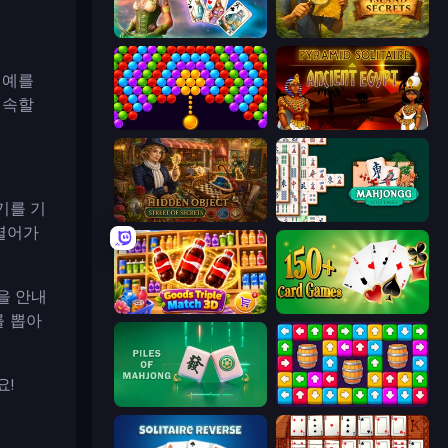
Emerland Solitaire Endless Journey
Hidden Objects: Island Secrets
 예를
 계속할
Bubble Story
Pyramid Solitaire Ancient Egypt
기를 기
Hidden Object: Street Of Secrets
Mahjongg Solitaire
열어가
을 안내
Goods Triple Match 3D
Classic Card Games Collection
를 뽑아
요!
Piles of Mahjong
Tap Away Story