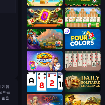
Solitaire TriPeaks
Spider Solitaire
Solitaire: The Great Journey
Magic Towers Solitaire
Emerland Solitaire Card Game
Four Colors
Kingdom Solitaire
Spider Solitaire 2 Suits
어 게임
Social Solitaire
Daily Solitaire Challenge
로 빠르
가 높은