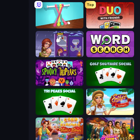
Top
Tangle Master
DUO With Friends
Home Pin 2
Daily Word Search
Spooky Tripeaks
Golf Solitaire
Tri Peaks Social
Emily's Hotel Solitaire