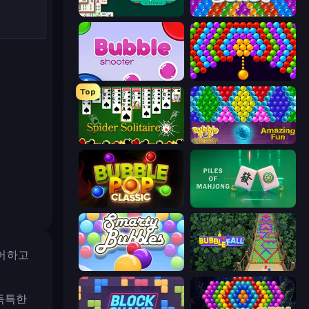
Mahjongg Solitaire
Bubble Blast
Bubble Shooter
Bubble Story
Top
Spider Solitaire
Bubble Pop Legend
Bubble Pop Classic
Piles of Mahjong
리어하고
Smarty Bubbles
Bubble Fall
 독특한