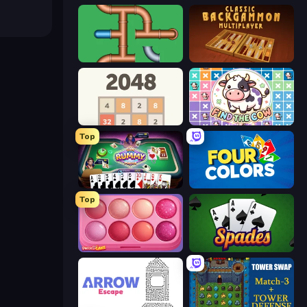
Plumber Pipe Out
Backgammon Online
2048
Find The Cow
Top
Gin Rummy Mania
Four Colors
Top
Piece of Cake: Merge and Bake
Spades