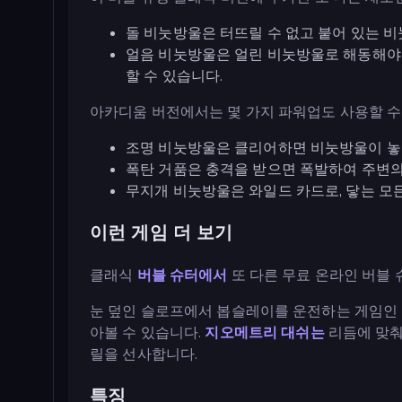
돌 비눗방울은 터뜨릴 수 없고 붙어 있는 
얼음 비눗방울은 얼린 비눗방울로 해동해야 
할 수 있습니다.
아카디움 버전에서는 몇 가지 파워업도 사용할 수
조명 비눗방울은 클리어하면 비눗방울이 놓
폭탄 거품은 충격을 받으면 폭발하여 주변의
무지개 비눗방울은 와일드 카드로, 닿는 모
이런 게임 더 보기
클래식
버블 슈터에서
또 다른 무료 온라인 버블 
눈 덮인 슬로프에서 봅슬레이를 운전하는 게임인
아볼 수 있습니다.
지오메트리 대쉬는
리듬에 맞춰
릴을 선사합니다.
특징