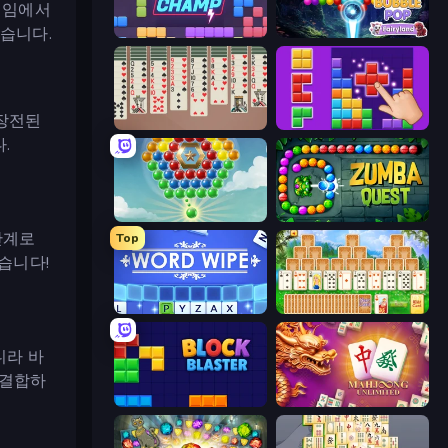
게임에서
있습니다.
Block Champ
Bubble Pop Fairyland
 장전된
Spider Solitaire 2 Suits
BlockBuster Puzzle
.
Little Fox: Bubble Spinner Pop
Zumba Quest
단계로
Top
습니다!
Word Wipe
Magic Towers Solitaire
니라 바
 결합하
Block Blaster
Mahjong Unlimited