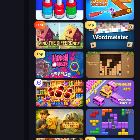
Nuts Puzzle: Sort By Color
Wood Screw: Bolts Puzzle
Hot
Top
Find The Difference
Wordmeister
Top
Hidden Objects
Wood Block Journey
Goods Triple Match 3D
Car OUT! Jam Parking Puzzle
Hidden Objects: Island Secrets
Blocks and that’s it