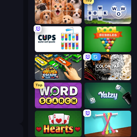
Top
Jigpic Solitaire
Words of Wonders
Cups - Water Sort Puzzle
Pool Bubbles
Bus Escape: Clear Jam
Color Tap: Coloring by Numbers
Top
Daily Word Search
Yatzy
Hearts: Classic
Tangle Master