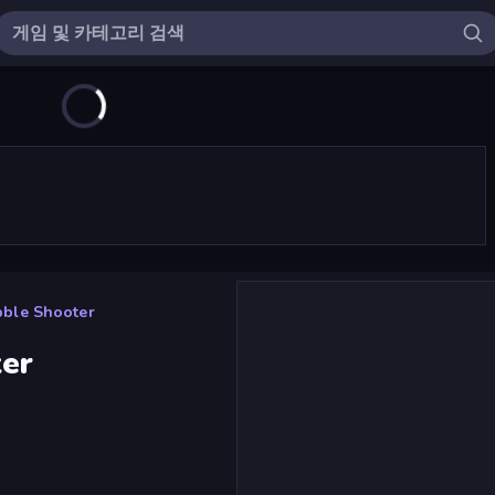
bble Shooter
ter