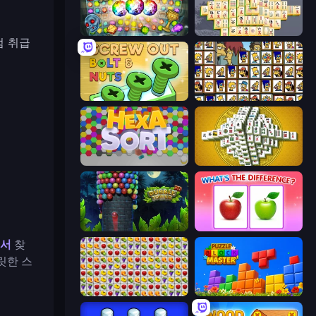
Forgotten Treasure 2
Mahjong Online
럼 취급
Screw Out: Bolts and Nuts
Tiles of the Simpsons
Hexa Sort
Mahjong Tower
Bubble Tower 3D
What's The Difference?
에서
찾
릿한 스
Same Game Fruit Collapse
Puzzle Block Master