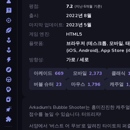
평점
7.2
(
지난 6개월 기준
)
출시
2022년 8월
마지막 업데이트
2023년 5월
게임 엔진
HTML5
플랫폼
브라우저 (데스크톱, 모바일, 태블릿
(iOS, Android), App Store (
방향성
가로 / 세로
아케이드
669
모바일
2,373
클래식
버블 슈터
23
마우스
1,796
캐주얼
1
Arkadium's Bubble Shooter는 흥미진진
점수를 높일 수 있습니다. 터뜨리자!
서양에서 '버스트 어 무브'로 알려진 타이토의 퍼즐 보블