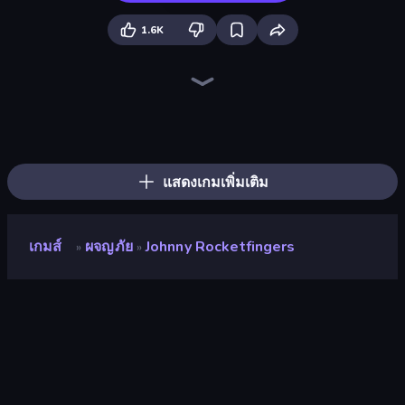
1.6K
Madness Deathwish
The Visitor
Mafia Takedown
Load Up and Kill
Bartender The Right Mix
Stick Figure Penalty 2
Escaping the Prison
Infiltrating the Airship
Fleeing the Complex
Stickman Escape School
Creative Kill Chamber
Foreign Creature 2
Foreign Creature
Exhibit of Sorrows
Doodieman Voodoo
Kill The Spartan
Diner in the Storm
Gunblood
แสดงเกมเพิ่มเติม
เกมส์
ผจญภัย
Johnny Rocketfingers
»
»
Johnny Rocketfingers
คะแนน
8.9
(
อ้างอิงจากข้อมูล 6 เดือนที่ผ่านมา
)
ปล่อยแล้ว
มีนาคม 2563
เอ็นจิ้นเกม
Ruffle