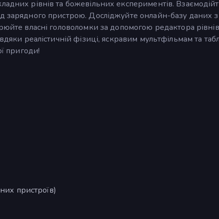
ладних рівнів та божевільних експериментів. Взаємодійт
ід зарядного пристрою. Досліджуйте онлайн-базу даних з
орюйте власні головоломки за допомогою редактора рівнів
авдяки реалістичній фізиці, яскравим мультфільмам та та
ої пригоди!
ьних пристроїв)