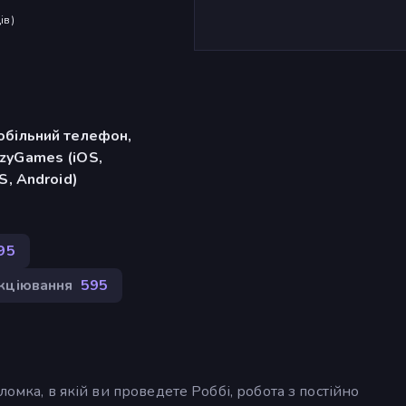
ів
)
обільний телефон,
zyGames (iOS,
S, Android)
95
кціювання
595
ломка, в якій ви проведете Роббі, робота з постійно