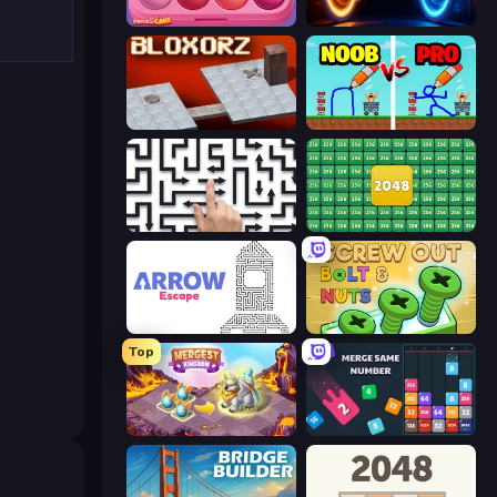
Piece of Cake: Merge and Bake
Portal Escape
Bloxorz
DOP Noob: Draw to Save
Arrow Escape: Puzzle
2048 Merge Blocks
Arrow Escape
Screw Out: Bolts and Nuts
Top
Mergest Kingdom
Drop & Merge the Numbers