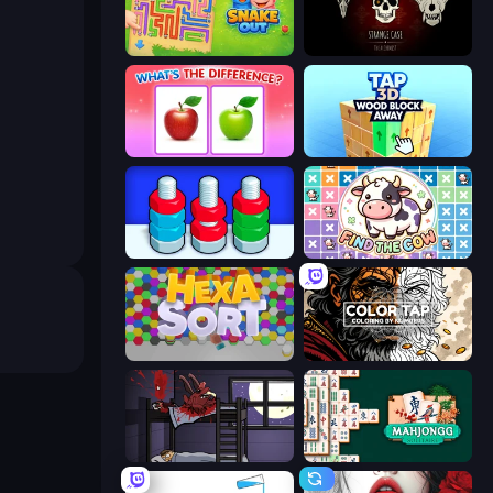
Snake Out: Maze Escape
Room Escape: Strange Case
What's The Difference?
Tap 3D Wood Block Away
Nuts Puzzle: Sort By Color
Find The Cow
Hexa Sort
Color Tap: Coloring by Numbers
The Visitor
Mahjongg Solitaire