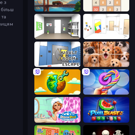
е з
 більш
Bridge Builder
2048
 та
блицям
Paint Room Escape
Mirror Room Escape
Vault Room Escape
Jigpic Solitaire
Land Explorers: Merge & Build
Twisted Tangle
Designville: Merge & Design
Pixel Blast