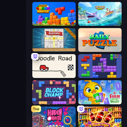
Puzzle Block Master
Tropical Merge
Sudoku Online
Daily Puzzle
Doodle Road
Blocks and that’s it
Block Champ
Farm Merge Valley
Top