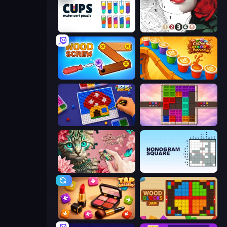
Cups - Water Sort Puzzle
Numicolor
Wood Screw: Bolts Puzzle
Coffee Color Blocks
Screw Sorting
Color Cube Puzzle
Favorite Puzzles
Nonogram Square
Tap Gallery
Wood Blocks Jam