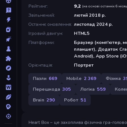
Рейтинг
9,2
(
на основі останніх 6 місяц
Звільнений
лютий 2018 р.
Останнє оновлення
листопад 2024 р.
Ігровий двигун
HTML5
Платформи
Браузер (комп'ютер, м
планшет), Додаток Cra
Android), App Store (iO
Орієнтація
Портрет
Пазли
669
Mobile
2 369
Фізика
3
Перешкода
305
Логіка
559
Коле
Brain
290
Робот
51
Heart Box – це захоплива фізична гра-голово