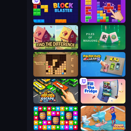
Block Blaster
BlockBuster Puzzle
Find The Difference
Piles of Mahjong
Wood Block Journey
Parking Jam
Bus Escape: Clear Jam
Fill The Fridge
Tap Away Story
Open House