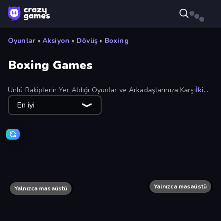
Oyunlar
»
Aksiyon
»
Dövüş
»
Boxing
Boxing Games
Ünlü Rakiplerin Yer Aldığı Oyunlar ve Arkadaşlarınıza Karşı
İki
Kişilik
Oyunlar ile Boks Şampiyonu Olun!
En iyi
Punchy Race
Fight Club Simulator
Boxing Stars
Rumble High
Smash Block Arena
Yalnızca masaüstü
Ragdoll Fight
Yalnızca masaüstü
Funny Ragdoll Wrestlers