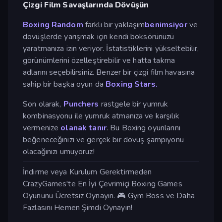
Çizgi Film Savaşlarında Dövüşün
Boxing Random
farklı bir yaklaşım
benimsiyor
ve
dövüşlerde yarışmak için kendi boksörünüzü
yaratmanıza izin veriyor. İstatistiklerini yükseltebilir,
görünümlerini özelleştirebilir ve hatta takma
adlarını seçebilirsiniz. Benzer bir çizgi film havasına
sahip bir başka oyun da
Boxing Stars.
Son olarak,
Punchers
rastgele bir yumruk
kombinasyonu ile yumruk atmanıza ve karşılık
vermenize
olanak tanır
. Bu Boxing oyunlarını
beğeneceğinizi ve gerçek bir dövüş şampiyonu
olacağınızı umuyoruz!
İndirme veya Kurulum Gerektirmeden
CrazyGames'te En İyi Çevrimiçi Boxing Games
Oyununu Ücretsiz Oynayın. 🎮 Gym Boss ve Daha
Fazlasını Hemen Şimdi Oynayın!