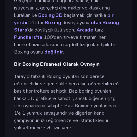
Gerçeğe mümkün olduğunca yaklaşmak
istiyorsanız, gerçekçi dinamikler ve klasik ring
kuralları ile
Boxing 3D
başlamak için harika
bir
yerdir
. 2D bir
Boxing
dövüş oyunu
olan Boxing
Stars
'da dövüşçünüzü seçin.
Arcade
tarzı
Punchers'ta
100'den zirveye tırmanın, her
hareketinizin arkasında ragdoll fiziği olan tipik bir
Boxing oyunu
değildir
.
Bir Boxing Efsanesi Olarak Oynayın
Tarayıcı tabanlı Boxing oyunları son derece
eğlencelidir ve genellikle herkesin öğrenebileceği
basit kontrollere sahiptir. Bazı boxing oyunları
harika 3D grafiklere sahiptir, ancak diğerleri çizgi
film oynanışına sahiptir. Bazı Boxing oyunları basit
1'e 1 yumruk savaşlarıdır ve diğerleri kendi
şampiyonunuzu eğitmenize ve istatistiklerini
yükseltmenize vb. izin verir.