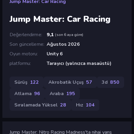
Jump Master: Car Racing
Jump Master: Car Racing
Değerlendirme
9,1
(
son 6 aya göre
)
Son güncelleme
Ağustos 2026
Oyun motoru
Unity 6
platformu
Tarayıcı (yalnızca masaüstü)
Sürüş
122
Akrobatik Uçuş
57
3d
850
Atlama
96
Araba
195
Sıralamada Yüksel
28
Hız
104
Jump Master: Nitro Racing Madness'ta nihai yarış