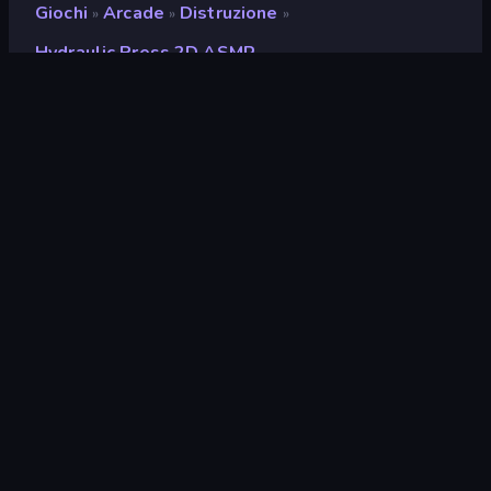
Giochi
Arcade
Distruzione
»
»
»
Hydraulic Press 2D ASMR
Hydraulic Press 2D ASMR
Sviluppatore
GamePush
Valutazione
8,7
(
negli ultimi 6 mesi
)
Rilasciato
luglio 2024
Ultimo aggiornamento
luglio 2024
Motore di gioco
HTML5
Piattaforme
Browser (desktop, mobile,
tablet), App CrazyGames
(iOS, Android)
Orientamento
Ritratto