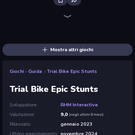
Traffic Rider
Racing Limits
Madness Cars Destroy
Deadly Descent
Ramp Car VS Police: CHASE
BMG: Ragdoll Playground
PolyTrack
Moto X3M
Real Car Driving
Sunset Bike Racing
Xtreme Moto Mayhem
Moto X3M 6: Spooky Land
Moto X3M 4 Winter
Mad Pursuit
Sky Riders
Moto X3M 5: Pool Party
Cycle Extreme
Trial Mania
Mostra altri giochi
Giochi
Guida
Trial Bike Epic Stunts
»
»
Trial Bike Epic Stunts
Sviluppatore
RHM Interactive
Valutazione
9,0
(
negli ultimi 6 mesi
)
Rilasciato
gennaio 2023
Ultimo aggiornamento
novembre 2024