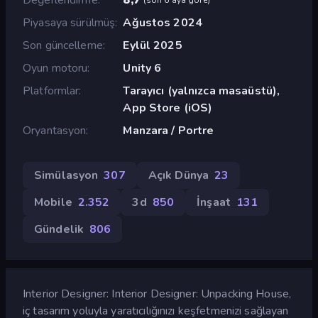
Piyasaya sürülmüş
Ağustos 2024
Son güncelleme
Eylül 2025
Oyun motoru
Unity 6
Platformlar
Tarayıcı (yalnızca masaüstü),
App Store (iOS)
Oryantasyon
Manzara / Portre
Simülasyon
307
Açık Dünya
23
Mobile
2.352
3d
850
İnşaat
131
Gündelik
806
Interior Designer: Interior Designer: Unpacking House,
iç tasarım yoluyla yaratıcılığınızı keşfetmenizi sağlayan