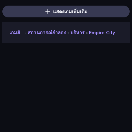
Cat Snack Bar
Castle Craft
Obby Stranded Survivor
แสดงเกมเพิ่มเติม
เกมส์
สถานการณ์จำลอง
บริหาร
Empire City
»
»
»
Empire City
นักพัฒนา
RED BRIX COMPUTER SYSTEM
คะแนน
8.8
(
อ้างอิงจากข้อมูล 6 เดือนที่ผ่านมา
)
ปล่อยแล้ว
สิงหาคม 2567
อัพเดทล่าสุด
กุมภาพันธ์ 2568
เอ็นจิ้นเกม
Externally hosted (iframe)
แพลตฟอร์ม
เบราว์เซอร์ (เดสก์ท็อป มือถือ แท็บเล็ต),
App Store (iOS, Android)
ปฐมนิเทศ
ภูมิประเทศ