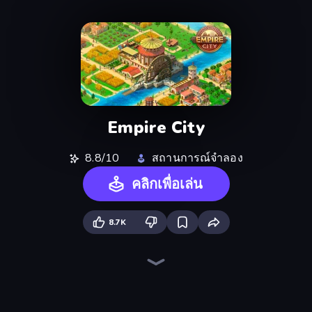
Empire City
8.8/10
สถานการณ์จำลอง
คลิกเพื่อเล่น
8.7K
Life Simulator: Road to Riches
Steam City
Trash Master
Mansion Tale: Merge Secrets
Project Restoration
Your Majesty - Build & Conquer
Homesteads: Dream Farm
Prison Life
My Perfect Farm
Army Base Of America
Idle Billionaire Tycoon
Yukon: Family Adventure
Traffic Architect
Hedgies
The Garbaggio Hotel