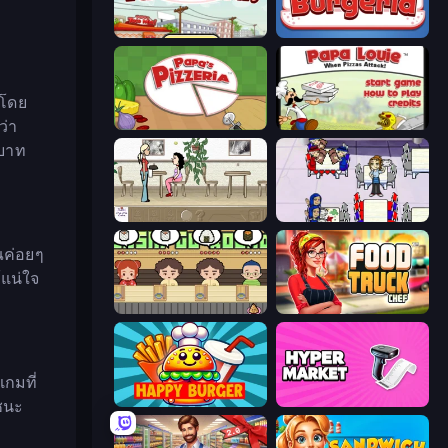
Papa's Taco Mia
Papa's Burgeria
 โดย
ว่า
Papa's Pizzeria
Papa Louie: When Pizzas Attack
ทบาท
The Waitress
Diner Dash
ุณค่อยๆ
้แน่ใจ
Sushi Go Round
Food Truck Chef™: A Fun Cooking Game
เกมที่
Happy Burger
Hypermarket 3D
ชนะ