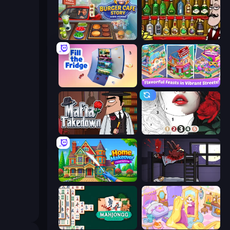
Burger Cafe Story ASMR Cooking
Bartender The Right Mix
Fill The Fridge
Mom's Diary 2
Mafia Takedown
Numicolor
Home Makeover Cleaning Game
The Visitor
Mahjongg Solitaire
Fairy Room - Decor Game