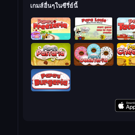
เกมส์อื่นๆในซีรี่ย์นี้
Papa's Freezeria
Papa Louie: When Pizzas Attack
Papa's T
Papa's Pastaria
Papa's Donuteria
Papa's C
Papa's Burgeria