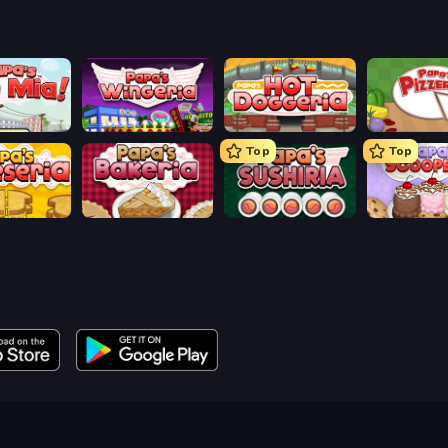
aco Mia
Papa's Wingeria
Papa's Hot Doggeria
Papa's Pizze
Top
Top
heeseria
Papa's Bakeria
Papa's Sushiria
Papa's Scoo