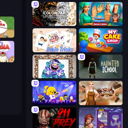
Color Tap: Coloring by Numbers
Hospital Surgeon: Doctor's Game
ria
Brain Tricks: Brain Games
My Cake Shop
peria
Exhibit of Sorrows
Haunted School
SongPop GO
Ellie's Recipe: Dubai Chocolate Bar