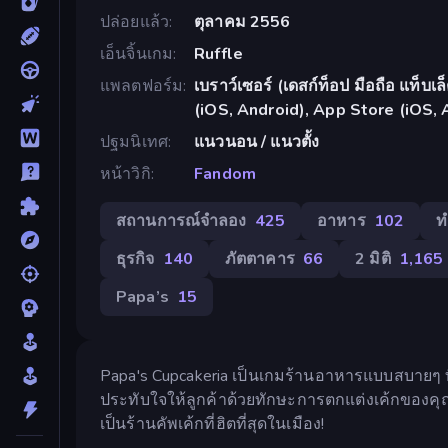
ปล่อยแล้ว
ตุลาคม 2556
เอ็นจิ้นเกม
Ruffle
แพลตฟอร์ม
เบราว์เซอร์ (เดสก์ท็อป มือถือ แท็บ
(iOS, Android), App Store (iOS, 
ปฐมนิเทศ
แนวนอน / แนวตั้ง
หน้าวิกิ
Fandom
สถานการณ์จำลอง
425
อาหาร
102
ท
ธุรกิจ
140
ภัตตาคาร
66
2 มิติ
1,165
Papa’s
15
Papa's Cupcakeria เป็นเกมร้านอาหารแบบสบายๆ ท
ประทับใจให้ลูกค้าด้วยทักษะการตกแต่งเค้กของคุณ แล
เป็นร้านคัพเค้กที่ฮิตที่สุดในเมือง!