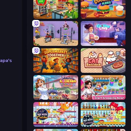
Supermarket Simulator: Desert
Cooking Mania
Gym Simulator 2024
Cooking Live
apa's
Supermarket Together
Cat Snack Bar
Cooking Festival
Ice Cream Fever: Cooking Game
Max Mixed Cuisine
Max Mixed Cocktails