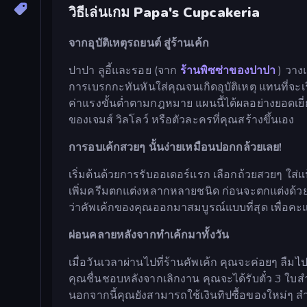
วิธีเล่นเกม Papa's Cupcakeria
จากอุบัติเหตุรถยนต์ สู่ร้านเค้ก
ปาปา ลูอี้และรอย (จาก
ร้านพิซซ่าของปาปา
) วางแ
การเบรกกะทันหันใส่คุณจนเกิดอุบัติเหตุ แทนที่จ
ค่าแรงขั้นต่ำตามกฎหมาย แผนนี้ได้ผลอย่างยอดเย
ของเจมส์ วิลโลว์ หรือตัวละครที่คุณสร้างขึ้นเอง
การอบเค้กสวยๆ นั้นง่ายเหมือนปอกกล้วยเลย!
เริ่มต้นด้วยการรับออเดอร์แรก เลือกถ้วยสวยๆ ใส่แป
เพิ่มครีมตกแต่งหลากหลายชนิด ก่อนจะตกแต่งด้วย
ว่าคัพเค้กของคุณออกมาสมบูรณ์แบบที่สุด เพื่อคะแ
ผ่อนคลายหลังจากทำเค้กมาทั้งวัน
เมื่อวันเวลาผ่านไปที่ร้านคัพเค้ก คุณจะค่อยๆ ลืมไ
คุณชื่นชอบหลังจากเลิกงาน คุณจะได้รับตั๋ว 3 ใบ
นอกจากนี้คุณยังสามารถใช้เงินทิปซื้อของใหม่ๆ ส