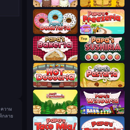
Papa's Scooperia
Papa's Cheeseria
Papa's Donuteria
Papa's Freezeria
Top
Papa's Bakeria
Papa's Sushiria
Papa's Hot Doggeria
Papa's Pastaria
างความ
Papa's Pancakeria
Papa's Wingeria
ให้กลาย