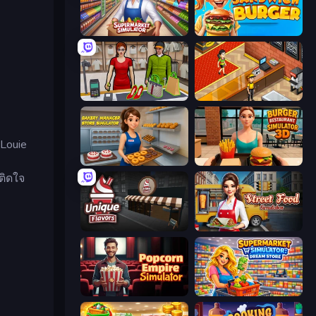
Supermarket Simulator: Store Manager
Sandwich Burger
Shop Master 3D
Cinema Panic 2
Louie
Bakery Manager: Store Simulator
Burger Restaurant Simulator 3D
ติดใจ
Unique Flavors
Street Food Simulator
Popcorn Empire Simulator
Supermarket Simulator: Dream Store