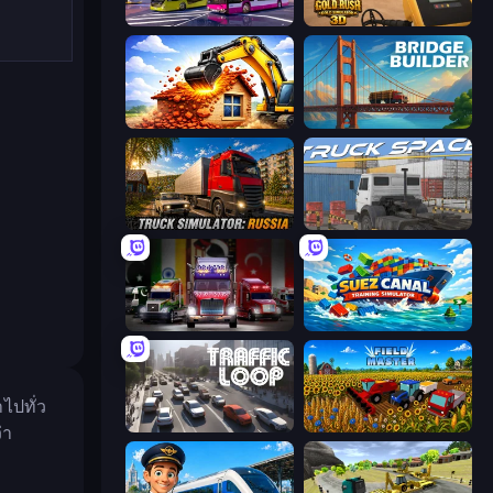
Bus Simulator: EVO
Gold Rush: Gold Simulator 3D
City Constructor
Bridge Builder
Truck Simulator: Russia
Truck Space
Big Euro Truck Driving
Suez Canal Training Simulator
ไปทั่ว
Traffic Loop
Field Master
่า