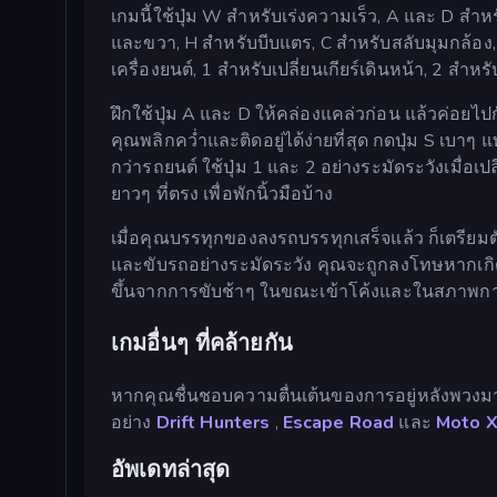
เกมนี้ใช้ปุ่ม W สำหรับเร่งความเร็ว, A และ D สำห
และขวา, H สำหรับบีบแตร, C สำหรับสลับมุมกล้อง, 
เครื่องยนต์, 1 สำหรับเปลี่ยนเกียร์เดินหน้า, 2 สำ
ฝึกใช้ปุ่ม A และ D ให้คล่องแคล่วก่อน แล้วค่อย
คุณพลิกคว่ำและติดอยู่ได้ง่ายที่สุด กดปุ่ม S เบ
กว่ารถยนต์ ใช้ปุ่ม 1 และ 2 อย่างระมัดระวังเมื่อเป
ยาวๆ ที่ตรง เพื่อพักนิ้วมือบ้าง
เมื่อคุณบรรทุกของลงรถบรรทุกเสร็จแล้ว ก็เตรียม
และขับรถอย่างระมัดระวัง คุณจะถูกลงโทษหากเกิด
ขึ้นจากการขับช้าๆ ในขณะเข้าโค้งและในสภาพก
เกมอื่นๆ ที่คล้ายกัน
หากคุณชื่นชอบความตื่นเต้นของการอยู่หลังพวงม
อย่าง
Drift Hunters
,
Escape Road
และ
Moto X
อัพเดทล่าสุด