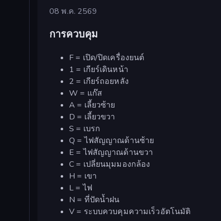
08 พ.ค. 2569
การควบคุม
F = เปิด/ปิดเครื่องยนต์
1 = เกียร์เดินหน้า
2 = เกียร์ถอยหลัง
W = แก๊ส
A = เลี้ยวซ้าย
D = เลี้ยวขวา
S = เบรก
Q = ไฟสัญญาณด้านซ้าย
E = ไฟสัญญาณด้านขวา
C = เปลี่ยนมุมมองกล้อง
H = เขา
L = ไฟ
N = ที่ปัดน้ำฝน
V = ระบบควบคุมความเร็วอัตโนมัติ