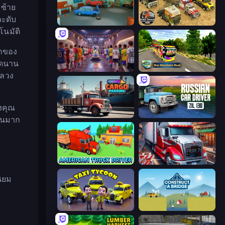
วซ้าย
ละดับ
Retro Garage
Euro Truck Driving Simulator 2025
โนมัติ
ุกของ
ยุดนาน
CG FC 26
Bus Simulator Real
หลวง
งคุณ
Cargo Truck Parking
Russian Car Driver ZIL 130
แนนมาก
American Truck Driver
Just Park It 12
นิยม
Taxi Tycoon: Idle Business
Construct a Bridge