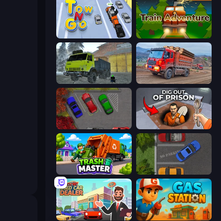
Tow N Go
Train Adventure
Taiga Car Driver
Cargo Truck Driver Simulator
OK Parking
Dig out of Prison
Trash Master
Parking Space
Used Car Dealer Tycoon
Gas Station