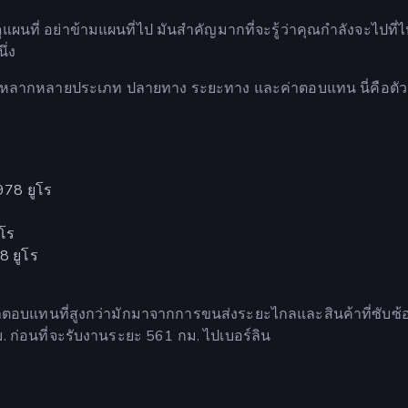
ผนที่ อย่าข้ามแผนที่ไป มันสำคัญมากที่จะรู้ว่าคุณกำลังจะไปที่
ึ่ง
้าหลากหลายประเภท ปลายทาง ระยะทาง และค่าตอบแทน นี่คือตัว
,978 ยูโร
ูโร
8 ยูโร
น ค่าตอบแทนที่สูงกว่ามักมาจากการขนส่งระยะไกลและสินค้าที่ซับซ้
 ก่อนที่จะรับงานระยะ 561 กม. ไปเบอร์ลิน