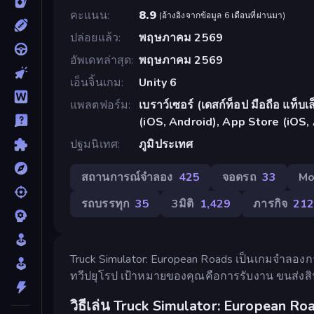
คะแนน
8.9
(
อ้างอิงจากข้อมูล 6 เดือนที่ผ่านมา
)
ปล่อยแล้ว
พฤษภาคม 2569
อัพเดทล่าสุด
พฤษภาคม 2569
เอ็นจิ้นเกม
Unity 6
แพลตฟอร์ม
เบราว์เซอร์ (เดสก์ท็อป มือถือ แท็
(iOS, Android), App Store (iOS,
ปฐมนิเทศ
ภูมิประเทศ
สถานการณ์จำลอง
425
จอดรถ
33
Mo
รถบรรทุก
35
3มิติ
1,429
ภารกิจ
21
Truck Simulator: European Roads เป็นเกมจำลอง
ทวีปยุโรป เป้าหมายของคุณคือการรับงาน ขนส่งสิน
วิธีเล่น Truck Simulator: European Ro