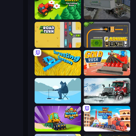
Lumber Harvest: Tree Cutting Game
Russian Kamaz Truck Driver
Road Turn
Parking Line
Harvesting Season
Gold Rush
Ice Fishing
Snow Plow Truck
Home Builder 3D
Pro Construction: Simulation 3D