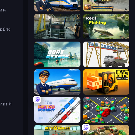
ไหน
Idle Train Empire Tycoon
Truck Simulator Real
อย่าง
Kamaz Truck Driver
Real Fishing Simulator
Boat Attack
The Cargo
Idle Airport Tycoon
Heavy Duty: Vehicle Zone
อนกว่า
Metro Connect
Slightly Annoying Traffic