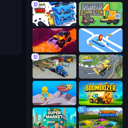
Junkyard Sim
Debris Collector
Sand King
Drive Taxi
Offroad Cargo Transport Truck
Hill Masters
Road Master 3D
Boomdozer