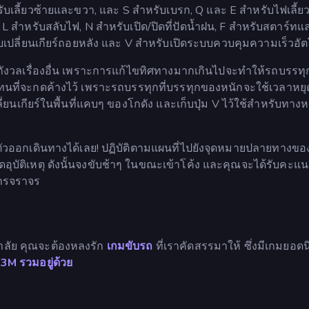
รับเลี้ยวซ้ายและขวา, และ S สำหรับเบรก, Q และ E สำหรับไฟเลี้ย
L สำหรับสลับไฟ, N สำหรับเปิด/ปิดที่ปัดน้ำฝน, F สำหรับสตาร์ทแ
หรับเปลี่ยนเกียร์ถอยหลัง และ V สำหรับเปิดระบบควบคุมความเร็วอัต
ไปกังวลเรื่องอื่น เพราะการแก้ไขทิศทางมากเกินไปจะทำให้รถบรรท
าๆ แทนที่จะกดค้างไว้ เพราะรถบรรทุกที่บรรทุกของหนักจะใช้เวลาห
ลี่ยนเกียร์ในพื้นที่แคบๆ ของโกดัง และเก็บปุ่ม V ไว้ใช้สำหรับทาง
ตัวออกเดินทางได้เลย! ปฏิบัติตามแผนที่ไปยังจุดหมายปลายทางขอ
อุบัติเหตุ ดังนั้นจงขับช้าๆ ในขณะเข้าโค้ง และคุณจะได้รับคะ
ารจราจร
าลัย คุณจะต้องหลงรัก
เกมขับรถ
ที่เราคัดสรรมาให้ ซึ่งมีเกมยอด
3M รวมอยู่ด้วย