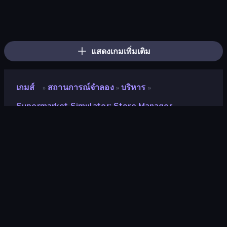
Hypermarket 3D
Supermarket Simulator: Dream Store
Shop Master 3D
Supermarket Simulator: Desert
Burger Restaurant Simulator 3D
High School Teacher Simulator
Popcorn Empire Simulator
Trash Master
Prison Life
Street Food Simulator
Shop Cashier Simulator 3D
Life Simulator: Road to Riches
Bakery Manager: Store Simulator
Trading Card Store Simulator
My Perfect Theme Park
Fashion Factory
Candy Packing Store
Store Manager
แสดงเกมเพิ่มเติม
เกมส์
สถานการณ์จำลอง
บริหาร
»
»
»
Supermarket Simulator: Store Manager
Supermarket Simulator:
Store Manager
นักพัฒนา
Famobi
คะแนน
8.4
(
อ้างอิงจากข้อมูล 6 เดือนที่ผ่านมา
)
ปล่อยแล้ว
ธันวาคม 2567
อัพเดทล่าสุด
เมษายน 2568